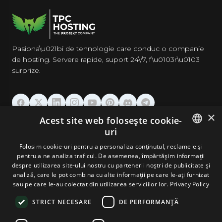
Pasiona\u021bi de tehnologie care conduc o companie
de hosting. Servere rapide, suport 24\/7, f\u0103r\u0103
surprize.
×
Acest site web folosește cookie-
GĂZDUIRE
uri
ENGLISH
Folosim cookie-uri pentru a personaliza conținutul, reclamele și
DOMENII & EMAIL
pentru a ne analiza traficul. De asemenea, împărtășim informații
GERMAN
despre utilizarea site-ului nostru cu partenerii noștri de publicitate și
analiză, care le pot combina cu alte informații pe care le-ați furnizat
UNELTE & SECURITATE
ROMANIAN
sau pe care le-au colectat din utilizarea serviciilor lor.
Privacy Policy
STRICT NECESARE
DE PERFORMANȚĂ
COMPANIE