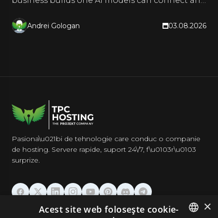
business builds one AI models can connect and
quote.
Andrei Gologan
03.08.2026
Pasiona\u021bi de tehnologie care conduc o companie
de hosting. Servere rapide, suport 24\/7, f\u0103r\u0103
surprize.
×
Acest site web folosește cookie-
GĂZDUIRE