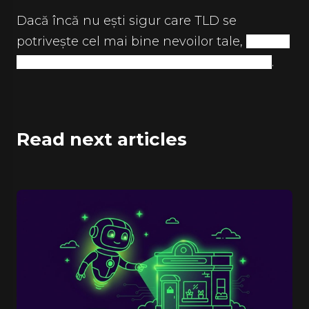
Dacă încă nu ești sigur care TLD se
potrivește cel mai bine nevoilor tale,
nu ezita
.
să ne contactezi pentru îndrumări de la experți
Read next articles