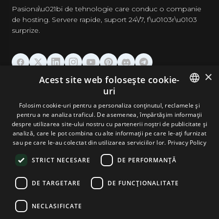
Pasiona\u021bi de tehnologie care conduc o companie
de hosting. Servere rapide, suport 24\/7, f\u0103r\u0103
surprize.
×
Acest site web folosește cookie-
GĂZDUIRE
uri
ENGLISH
Folosim cookie-uri pentru a personaliza conținutul, reclamele și
DOMENII & EMAIL
pentru a ne analiza traficul. De asemenea, împărtășim informații
GERMAN
despre utilizarea site-ului nostru cu partenerii noștri de publicitate și
analiză, care le pot combina cu alte informații pe care le-ați furnizat
UNELTE & SECURITATE
ROMANIAN
sau pe care le-au colectat din utilizarea serviciilor lor.
Privacy Policy
STRICT NECESARE
DE PERFORMANȚĂ
COMPANIE
DE TARGETARE
DE FUNCŢIONALITATE
NECLASIFICATE
Terms and Conditions
Privacy Policy
Cookie Policy
Imprint
Disclaimer