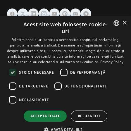
×
Acest site web folosește cookie-
GĂZDUIRE
uri
ENGLISH
Folosim cookie-uri pentru a personaliza conținutul, reclamele și
DOMENII & EMAIL
pentru a ne analiza traficul. De asemenea, împărtășim informații
GERMAN
despre utilizarea site-ului nostru cu partenerii noștri de publicitate și
analiză, care le pot combina cu alte informații pe care le-ați furnizat
UNELTE & SECURITATE
ROMANIAN
sau pe care le-au colectat din utilizarea serviciilor lor.
Privacy Policy
STRICT NECESARE
DE PERFORMANȚĂ
COMPANIE
DE TARGETARE
DE FUNCŢIONALITATE
NECLASIFICATE
Terms and Conditions
Privacy Policy
Cookie Policy
Imprint
Disclaimer
Copyright © 2026 TPC Hosting. Toate drepturile rezervate.
ACCEPTĂ TOATE
REFUZĂ TOT
ARATĂ DETALIILE