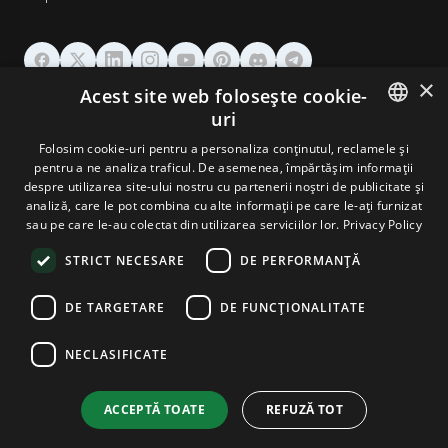
×
Acest site web folosește cookie-
GĂZDUIRE
uri
ENGLISH
Folosim cookie-uri pentru a personaliza conținutul, reclamele și
DOMENII & EMAIL
pentru a ne analiza traficul. De asemenea, împărtășim informații
GERMAN
despre utilizarea site-ului nostru cu partenerii noștri de publicitate și
analiză, care le pot combina cu alte informații pe care le-ați furnizat
UNELTE & SECURITATE
ROMANIAN
sau pe care le-au colectat din utilizarea serviciilor lor.
Privacy Policy
STRICT NECESARE
DE PERFORMANȚĂ
COMPANIE
DE TARGETARE
DE FUNCŢIONALITATE
NECLASIFICATE
Terms and Conditions
Privacy Policy
Cookie Policy
Imprint
Disclaimer
Copyright © 2026 TPC Hosting. Toate drepturile rezervate.
ACCEPTĂ TOATE
REFUZĂ TOT