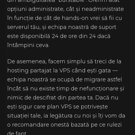
din ambiguitatea "burstable". Oferim atât
opțiuni administrate, cât și neadministrate
în funcție de cât de hands-on vrei să fii cu
serverul tău, și echipa noastră de suport
este disponibilă 24 de ore din 24 dacă
întâmpini ceva.
De asemenea, facem simplu să treci de la
hosting partajat la VPS când ești gata —
echipa noastră se ocupă de migrare astfel
încât să nu existe timp de nefuncționare și
nimic de descifrat din partea ta. Dacă nu
ești sigur care plan VPS se potrivește
situației tale, ia legătura cu noi și îți vom da
o recomandare onestă bazată pe ce rulezi
de fapt.