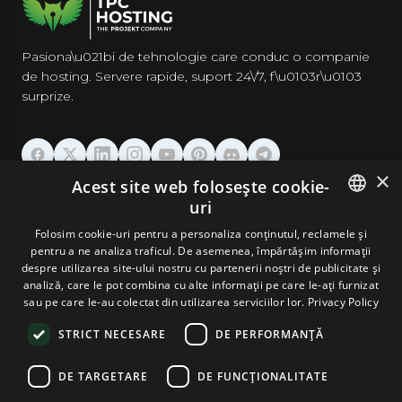
Pasiona\u021bi de tehnologie care conduc o companie
de hosting. Servere rapide, suport 24\/7, f\u0103r\u0103
surprize.
×
Acest site web folosește cookie-
GĂZDUIRE
uri
ENGLISH
Folosim cookie-uri pentru a personaliza conținutul, reclamele și
DOMENII & EMAIL
pentru a ne analiza traficul. De asemenea, împărtășim informații
GERMAN
despre utilizarea site-ului nostru cu partenerii noștri de publicitate și
analiză, care le pot combina cu alte informații pe care le-ați furnizat
UNELTE & SECURITATE
ROMANIAN
sau pe care le-au colectat din utilizarea serviciilor lor.
Privacy Policy
STRICT NECESARE
DE PERFORMANȚĂ
COMPANIE
DE TARGETARE
DE FUNCŢIONALITATE