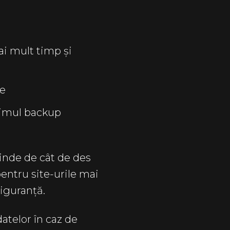
ai mult timp și
te
ltimul backup
inde de cât de des
pentru site-urile mai
siguranță.
atelor în caz de