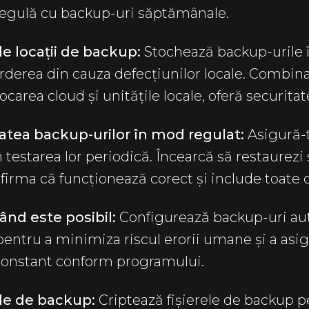
n regulă cu backup-uri săptămânale.
le locații de backup:
Stochează backup-urile î
rderea din cauza defecțiunilor locale. Combina
tocarea cloud și unitățile locale, oferă securita
tatea backup-urilor în mod regulat:
Asigură-t
 testarea lor periodică. Încearcă să restaurezi 
irma că funcționează corect și include toate 
nd este posibil:
Configurează backup-uri au
pentru a minimiza riscul erorii umane și a asi
constant conform programului.
ele de backup:
Criptează fișierele de backup p