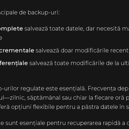
incipale de backup-uri:
complete
salvează toate datele, dar necesită m
e
ncrementale
salvează doar modificările recen
ferențiale
salvează toate modificările de la u
urilor regulate este esențială. Frecvența dep
ul—zilnic, săptămânal sau chiar la fiecare oră 
ră opțiuni flexibile pentru a păstra datele în 
e sunt esențiale pentru recuperarea rapidă a d