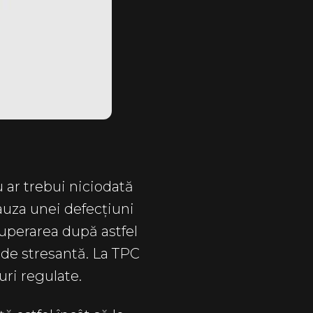
 ar trebui niciodată
cauza unei defecțiuni
cuperarea după astfel
 de stresantă. La TPC
ri regulate.