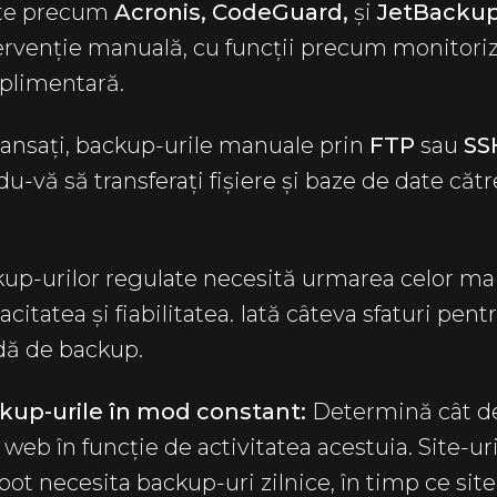
ate precum
Acronis, CodeGuard,
și
JetBacku
rvenție manuală, cu funcții precum monitoriza
uplimentară.
avansați, backup-urile manuale prin
FTP
sau
SS
-vă să transferați fișiere și baze de date cătr
p-urilor regulate necesită urmarea celor mai
citatea și fiabilitatea. Iată câteva sfaturi pent
lidă de backup.
kup-urile în mod constant:
Determină cât de
l web în funcție de activitatea acestuia. Site-uri
pot necesita backup-uri zilnice, în timp ce sit