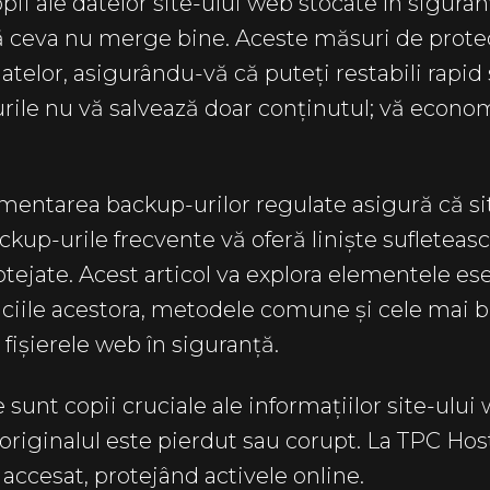
ii ale datelor site-ului web stocate în siguranț
ă ceva nu merge bine. Aceste măsuri de protec
atelor, asigurându-vă că puteți restabili rapid s
rile nu vă salvează doar conținutul; vă econom
ementarea backup-urilor regulate asigură că s
ackup-urile frecvente vă oferă liniște sufleteasc
tejate. Acest articol va explora elementele es
ficiile acestora, metodele comune și cele mai 
i fișierele web în siguranță.
 sunt copii cruciale ale informațiilor site-ulu
că originalul este pierdut sau corupt. La TPC H
i accesat, protejând activele online.