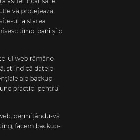
ă astfel încât să le
ție vă protejează
ite-ul la starea
isesc timp, bani și o
ite-ul web rămâne
ă, știind că datele
ențiale ale backup-
bune practici pentru
i web, permițându-vă
osting, facem backup-