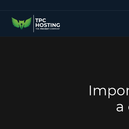
Impor
a 