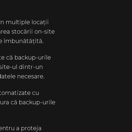
n multiple locații
rea stocării on-site
te îmbunătățită.
e că backup-urile
site-ul dintr-un
datele necesare.
tomatizate cu
gura că backup-urile
entru a proteja