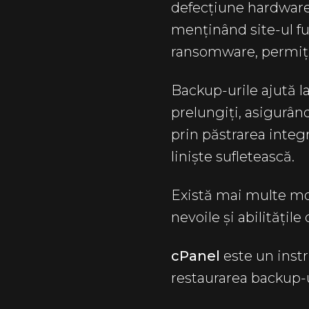
defecțiune hardware
menținând site-ul fu
ransomware, permițân
Backup-urile ajută l
prelungiți, asigurând
prin păstrarea integr
liniște sufletească.
Există mai multe mod
nevoile și abilități
cPanel
este un inst
restaurarea backup-ur