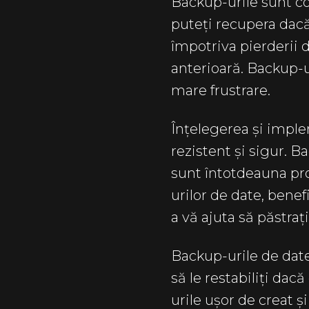
Backup-urile sunt cop
puteți recupera dac
împotriva pierderii d
anterioară. Backup-u
mare frustrare.
Înțelegerea și impl
rezistent și sigur. B
sunt întotdeauna pro
urilor de date, bene
a vă ajuta să păstraț
Backup-urile de date
să le restabiliți da
urile ușor de creat ș