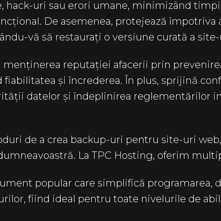
, hack-uri sau erori umane, minimizând timpii
ncțional. De asemenea, protejează împotriva a
du-vă să restaurați o versiune curată a site-u
a menținerea reputației afacerii prin prevenire
 fiabilitatea și încrederea. În plus, sprijină co
ității datelor și îndeplinirea reglementărilor i
uri de a crea backup-uri pentru site-uri web,
le dumneavoastră. La TPC Hosting, oferim multip
rument popular care simplifică programarea, d
ilor, fiind ideal pentru toate nivelurile de abil