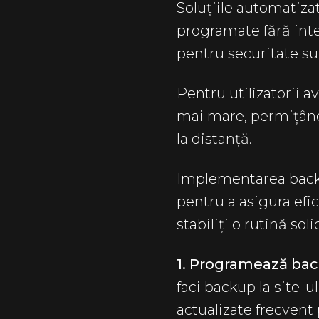
Soluțiile automatiz
programate fără inte
pentru securitate s
Pentru utilizatorii 
mai mare, permițându
la distanță.
Implementarea backu
pentru a asigura efica
stabiliți o rutină so
1. Programează bac
faci backup la site-u
actualizate frecvent 