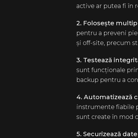
active ar putea fi î
2. Folosește multip
pentru a preveni pie
și off-site, precum s
3. Testează integri
sunt funcționale prin
backup pentru a conf
4. Automatizează câ
instrumente fiabile 
sunt create în mod 
5. Securizează dat