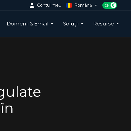
Contul meu
Română
Domenii & Email
Soluții
Resurse
gulate
 în