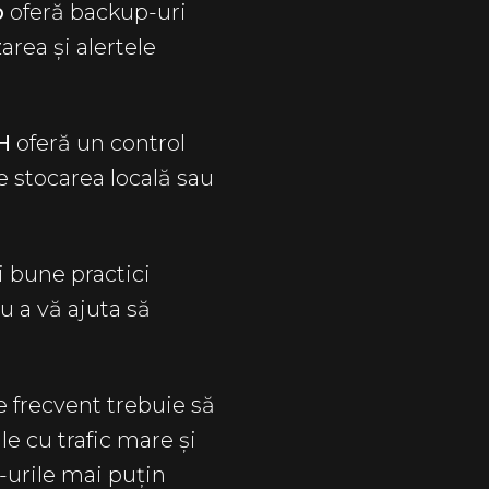
p
oferă backup-uri
rea și alertele
H
oferă un control
e stocarea locală sau
 bune practici
ru a vă ajuta să
 frecvent trebuie să
le cu trafic mare și
e-urile mai puțin