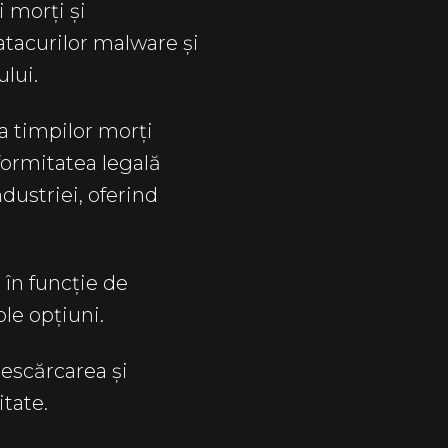
 morți și
tacurilor malware și
lui.
a timpilor morți
nformitatea legală
ndustriei, oferind
 în funcție de
le opțiuni.
escărcarea și
itate.