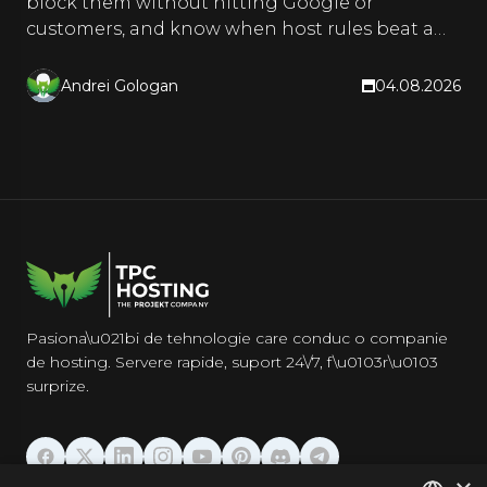
block them without hitting Google or
customers, and know when host rules beat a
CDN. Hands-on steps inside.
Andrei Gologan
04.08.2026
Pasiona\u021bi de tehnologie care conduc o companie
de hosting. Servere rapide, suport 24\/7, f\u0103r\u0103
surprize.