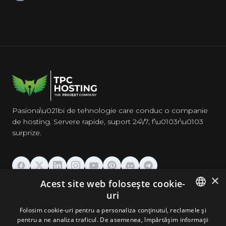
Pasiona\u021bi de tehnologie care conduc o companie
de hosting. Servere rapide, suport 24\/7, f\u0103r\u0103
surprize.
×
Acest site web folosește cookie-
GĂZDUIRE
uri
ENGLISH
Folosim cookie-uri pentru a personaliza conținutul, reclamele și
DOMENII & EMAIL
pentru a ne analiza traficul. De asemenea, împărtășim informații
GERMAN