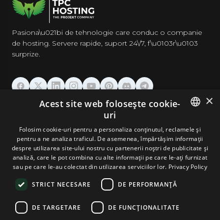
Pasiona\u021bi de tehnologie care conduc o companie
de hosting. Servere rapide, suport 24\/7, f\u0103r\u0103
surprize.
×
Acest site web folosește cookie-
GĂZDUIRE
uri
ENGLISH
Folosim cookie-uri pentru a personaliza conținutul, reclamele și
DOMENII & EMAIL
pentru a ne analiza traficul. De asemenea, împărtășim informații
GERMAN
despre utilizarea site-ului nostru cu partenerii noștri de publicitate și
analiză, care le pot combina cu alte informații pe care le-ați furnizat
UNELTE & SECURITATE
ROMANIAN
sau pe care le-au colectat din utilizarea serviciilor lor.
Privacy Policy
STRICT NECESARE
DE PERFORMANȚĂ
COMPANIE
DE TARGETARE
DE FUNCŢIONALITATE