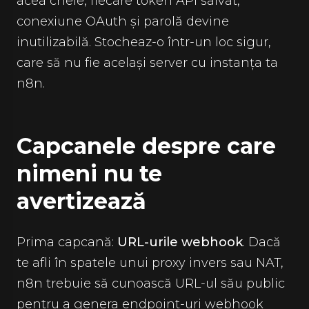
acea cheie, fiecare token API salvat,
conexiune OAuth și parolă devine
inutilizabilă. Stocheaz-o într-un loc sigur,
care să nu fie același server cu instanța ta
n8n.
Capcanele despre care
nimeni nu te
avertizează
Prima capcană:
URL-urile webhook
. Dacă
te afli în spatele unui proxy invers sau NAT,
n8n trebuie să cunoască URL-ul său public
pentru a genera endpoint-uri webhook