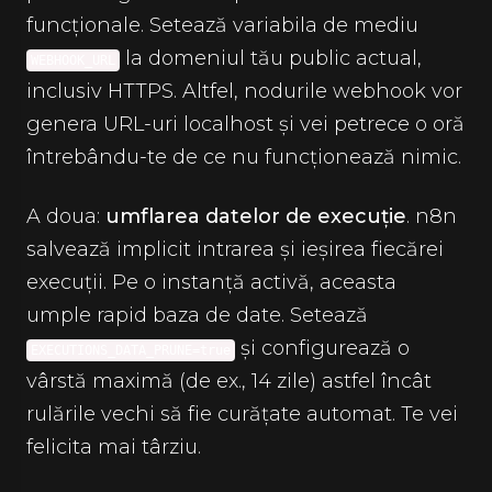
funcționale. Setează variabila de mediu
la domeniul tău public actual,
WEBHOOK_URL
inclusiv HTTPS. Altfel, nodurile webhook vor
genera URL-uri localhost și vei petrece o oră
întrebându-te de ce nu funcționează nimic.
A doua:
umflarea datelor de execuție
. n8n
salvează implicit intrarea și ieșirea fiecărei
execuții. Pe o instanță activă, aceasta
umple rapid baza de date. Setează
și configurează o
EXECUTIONS_DATA_PRUNE=true
vârstă maximă (de ex., 14 zile) astfel încât
rulările vechi să fie curățate automat. Te vei
felicita mai târziu.