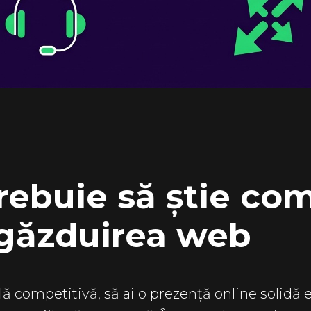
trebuie să știe co
găzduirea web
lă competitivă, să ai o prezență online solidă 