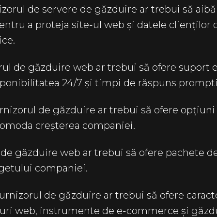
zorul de servere de găzduire ar trebui să aib
ntru a proteja site-ul web și datele clienților 
ice.
ul de găzduire web ar trebui să ofere suport 
sponibilitatea 24/7 și timpi de răspuns prompti
rnizorul de găzduire ar trebui să ofere opțiun
acomoda creșterea companiei.
de găzduire web ar trebui să ofere pachete de
ugetului companiei.
urnizorul de găzduire ar trebui să ofere carac
e-uri web, instrumente de e-commerce și găzdu