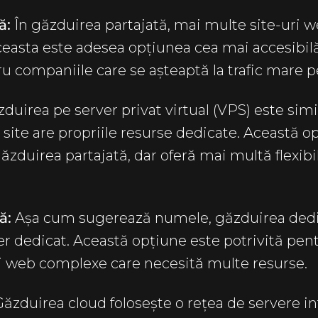
ă:
În găzduirea partajată, mai multe site-uri 
ceasta este adesea opțiunea cea mai accesibilă
ru companiile care se așteaptă la trafic mare pe
duirea pe server privat virtual (VPS) este sim
e site are propriile resurse dedicate. Această o
duirea partajată, dar oferă mai multă flexibi
ă:
Așa cum sugerează numele, găzduirea dedi
r dedicat. Această opțiune este potrivită pen
uri web complexe care necesită multe resurse.
Găzduirea cloud
folosește o rețea de servere i