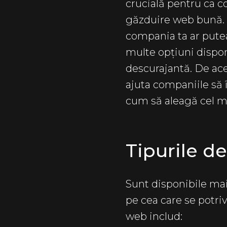
crucială pentru ca c
găzduire web bună. Es
compania ta ar putea 
multe opțiuni dispon
descurajantă. De ac
ajuta companiile să 
cum să aleagă cel ma
Tipurile d
Sunt disponibile mai
pe cea care se potriv
web includ: