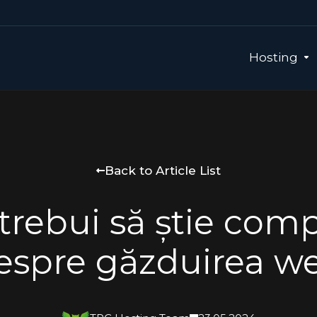
Hosting
Back to Article List
 trebui să știe comp
espre găzduirea w