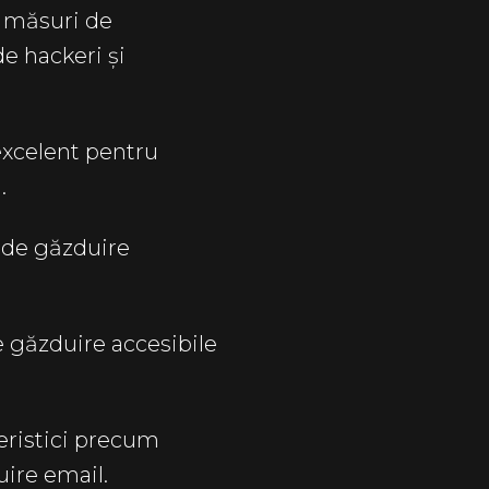
ă măsuri de
de hackeri și
excelent pentru
.
i de găzduire
 găzduire accesibile
teristici precum
ire email.