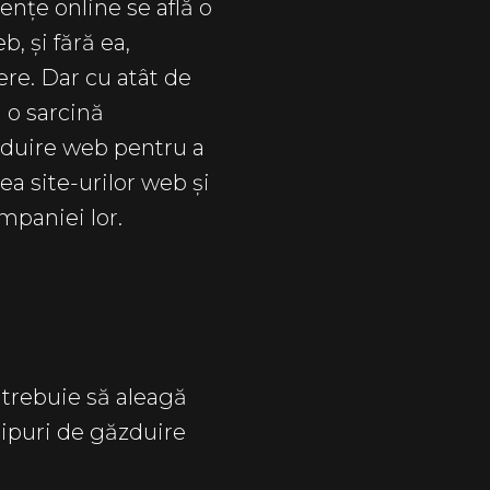
ențe online se află o
, și fără ea,
ere. Dar cu atât de
 o sarcină
zduire web pentru a
ea site-urilor web și
mpaniei lor.
 trebuie să aleagă
tipuri de găzduire