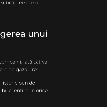
exibilă, ceea ce o
legerea unui
companii. Iată câțiva
rvere de găzduire:
 istoric bun de
il clienților în orice