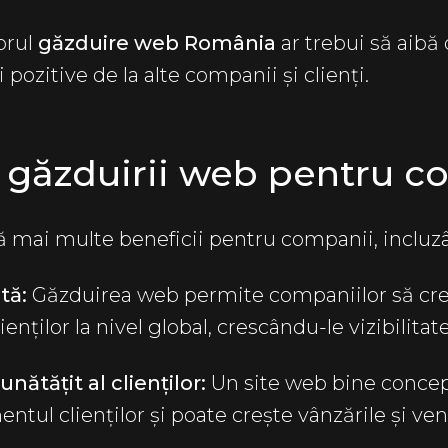
orul
găzduire web România
ar trebui să aibă
 pozitive de la alte companii și clienți.
e găzduirii web pentru c
 mai multe beneficii pentru companii, incluz
tă:
Găzduirea web permite companiilor să cre
ienților la nivel global, crescându-le vizibilitat
ătățit al clienților:
Un site web bine conce
ul clienților și poate crește vânzările și veni