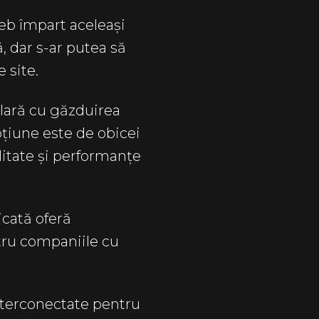
web împart aceleași
, dar s-ar putea să
 site.
ilară cu găzduirea
pțiune este de obicei
litate și performanțe
cată oferă
tru companiile cu
nterconectate pentru