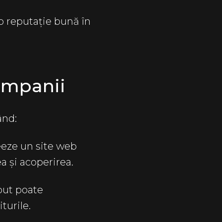
 o reputație bună în
ompanii
ând:
eze un site web
ea și acoperirea.
put poate
turile.