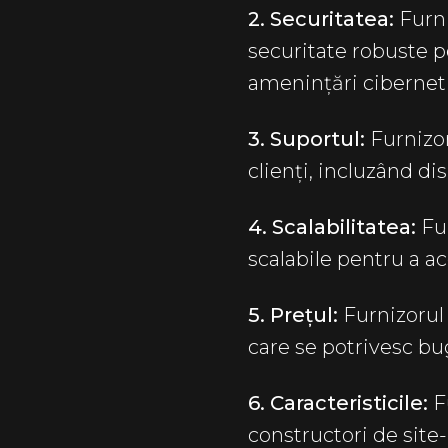
2. Securitatea:
Furni
securitate robuste pe
amenințări cibernet
3. Suportul:
Furnizor
clienți, incluzând di
4. Scalabilitatea:
Fu
scalabile pentru a 
5. Prețul:
Furnizorul 
care se potrivesc b
6. Caracteristicile:
F
constructori de sit