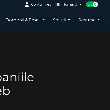
Contul meu
Română
Domenii & Email
Soluții
Resurse
aniile
eb