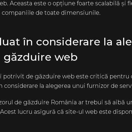
eb. Aceasta este o opțiune foarte scalabilă și fl
u companiile de toate dimensiunile.
luat în considerare la a
e găzduire web
i potrivit de găzduire web este critică pentru 
t în considerare la alegerea unui furnizor de se
orul de găzduire România ar trebui să aibă un
. Acest lucru asigură că site-ul web este disponib