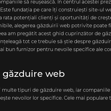
ompaniile să reușească. În centrul acestei prez
te fundația pe care îți construiești site-ul web
rata potențiali clienți și oportunități de creșt
ibile, alegerea găzduirii web potrivite poate fi
eea am pregătit acest ghid cuprinzător de gă
înțeleagă tot ce trebuie să știe despre găzduir
i bun furnizor pentru nevoile specifice ale co
e găzduire web
 multe tipuri de găzduire web, iar companiile
ește nevoilor lor specifice. Cele mai populare 