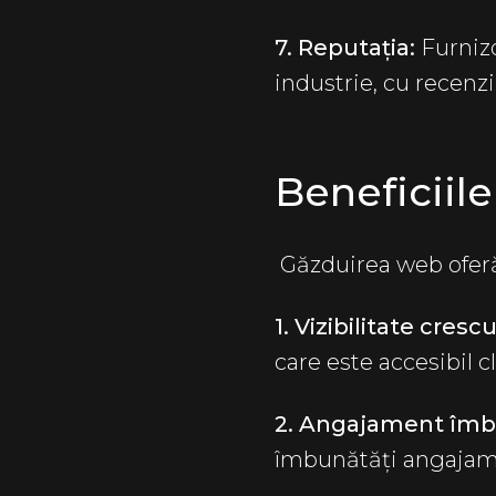
7. Reputația:
Furniz
industrie, cu recenzii
Beneficiil
Găzduirea web oferă
1. Vizibilitate crescu
care este accesibil cl
2. Angajament îmbun
îmbunătăți angajament