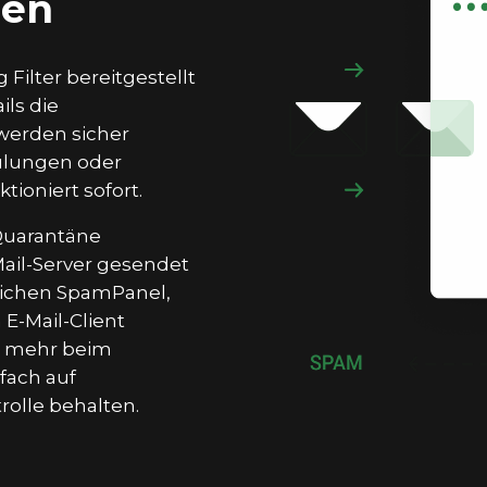
gen
Filter bereitgestellt
ils die
werden sicher
hulungen oder
tioniert sofort.
 Quarantäne
ail-Server gesendet
lichen SpamPanel,
 E-Mail-Client
g mehr beim
fach auf
rolle behalten.