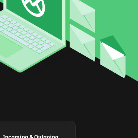
Incoming & Outgoing