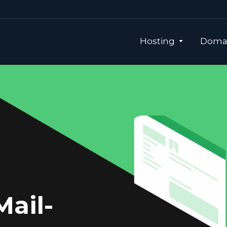
Hosting
Domai
ail-