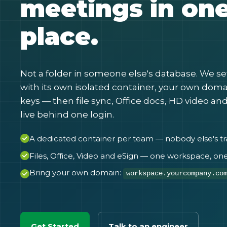
meetings in on
place.
Not a folder in someone else's database. We s
with its own isolated container, your own dom
keys — then file sync, Office docs, HD video and
live behind one login.
A dedicated container per team — nobody else's tra
Files, Office, Video and eSign — one workspace, one
Bring your own domain:
workspace.yourcompany.co
Get Started
Talk to an engineer