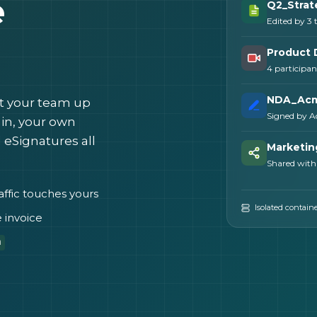
e
Q2_Strat
Edited by 3
Product 
4 participan
NDA_Acm
et your team up
Signed by 
ain, your own
 eSignatures all
Marketin
Shared with
ffic touches yours
Isolated contain
 invoice
m