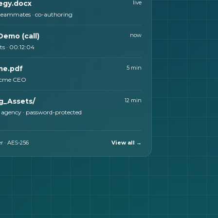
egy.docx
live
 teammates · co-authoring
Demo (call)
now
ts · 00:12:04
e.pdf
5 min
Acme CEO
g_Assets/
12 min
 agency · password-protected
er · AES-256
View all →