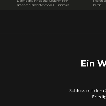
Datenbank, Ihr eigener Speicher. Kein
Region s
geteiltes Mandantenmodell — niemals.
bereit.
Ein W
Schluss mit dem
Erledi