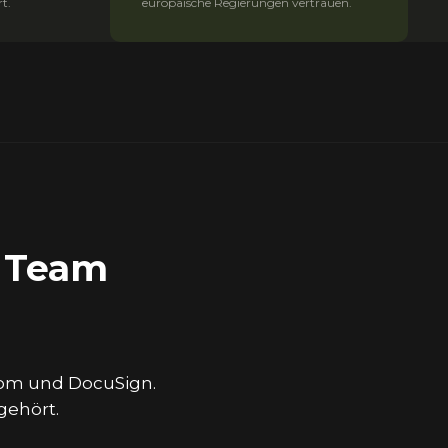
rt.
europäische Regierungen vertrauen.
r Team
om und DocuSign.
gehört.