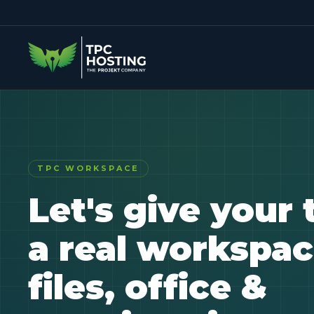
TPC WORKSPACE
Let's give your
a
real workspa
files, office &