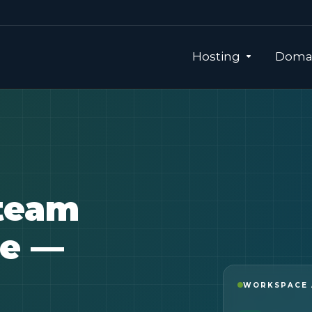
Hosting
Domai
 team
ce
—
WORKSPACE 