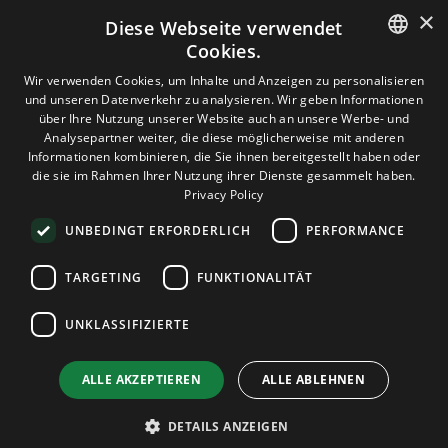
×
Diese Webseite verwendet
Cookies.
HOSTING
ENGLISH
Wir verwenden Cookies, um Inhalte und Anzeigen zu personalisieren
und unseren Datenverkehr zu analysieren. Wir geben Informationen
DOMAINS & E-MAIL
GERMAN
über Ihre Nutzung unserer Website auch an unsere Werbe- und
Analysepartner weiter, die diese möglicherweise mit anderen
ROMANIAN
Informationen kombinieren, die Sie ihnen bereitgestellt haben oder
TOOLS & SICHERHEIT
die sie im Rahmen Ihrer Nutzung ihrer Dienste gesammelt haben.
Privacy Policy
UNTERNEHMEN
UNBEDINGT ERFORDERLICH
PERFORMANCE
TARGETING
FUNKTIONALITÄT
Terms and Conditions
Privacy Policy
Cookie Policy
Imprint
UNKLASSIFIZIERTE
Disclaimer
Urheberrecht: © 2026 TPC Hosting. Alle Rechte vorbehalten.
ALLE AKZEPTIEREN
ALLE ABLEHNEN
DETAILS ANZEIGEN