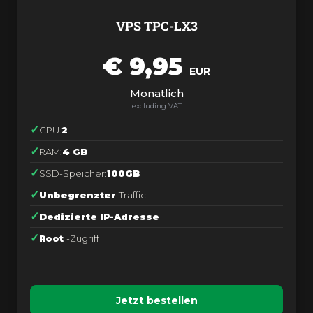
VPS TPC-LX3
€ 9,95
EUR
Monatlich
CPU:
2
RAM:
4 GB
SSD-Speicher:
100GB
Unbegrenzter
Traffic
Dedizierte IP-Adresse
Root
-Zugriff
Jetzt bestellen