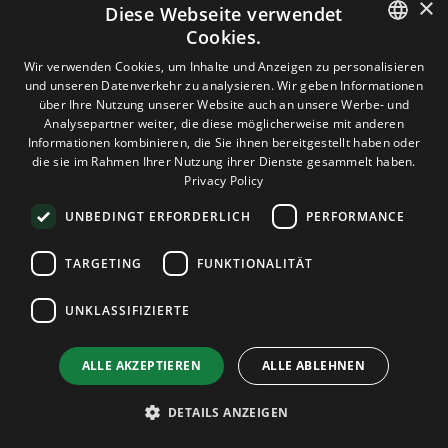
×
€25/mo. Moving in from another host? Migration is free,
Diese Webseite verwendet
every plan, every time.
Cookies.
ENGLISH
Wir verwenden Cookies, um Inhalte und Anzeigen zu personalisieren
und unseren Datenverkehr zu analysieren. Wir geben Informationen
Talk to support →
GERMAN
über Ihre Nutzung unserer Website auch an unsere Werbe- und
Analysepartner weiter, die diese möglicherweise mit anderen
ROMANIAN
Informationen kombinieren, die Sie ihnen bereitgestellt haben oder
die sie im Rahmen Ihrer Nutzung ihrer Dienste gesammelt haben.
Privacy Policy
UNBEDINGT ERFORDERLICH
PERFORMANCE
TARGETING
FUNKTIONALITÄT
UNKLASSIFIZIERTE
ALLE AKZEPTIEREN
ALLE ABLEHNEN
DETAILS ANZEIGEN
24/7 EN/DE/RO