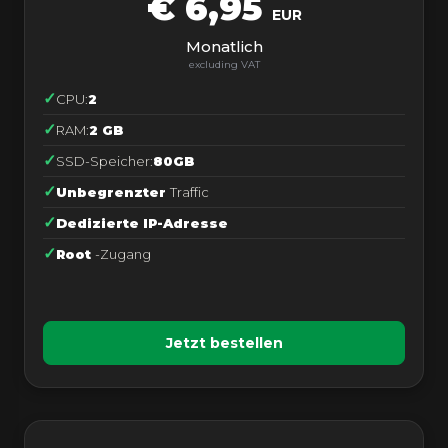
€ 6,95
EUR
Monatlich
CPU:
2
RAM:
2 GB
SSD-Speicher:
80GB
Unbegrenzter
Traffic
Dedizierte IP-Adresse
Root
-Zugang
Jetzt bestellen