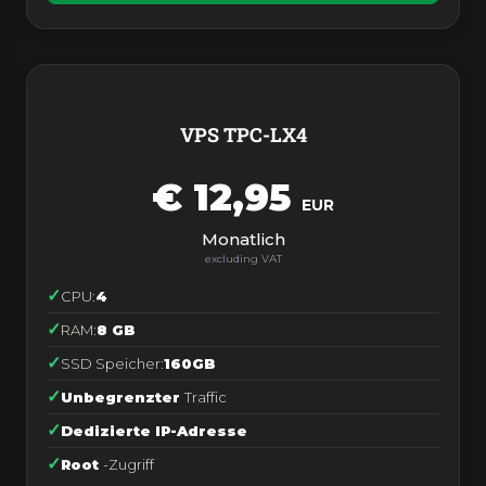
VPS TPC-LX4
€ 12,95
EUR
Monatlich
CPU:
4
RAM:
8 GB
SSD Speicher:
160GB
Unbegrenzter
Traffic
Dedizierte IP-Adresse
Root
-Zugriff