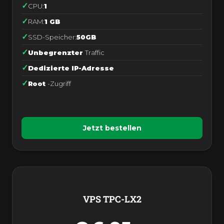
CPU:
1
RAM:
1 GB
SSD-Speicher:
50GB
Unbegrenzter
Traffic
Dedizierte IP-Adresse
Root
-Zugriff
Jetzt bestellen
VPS TPC-LX2