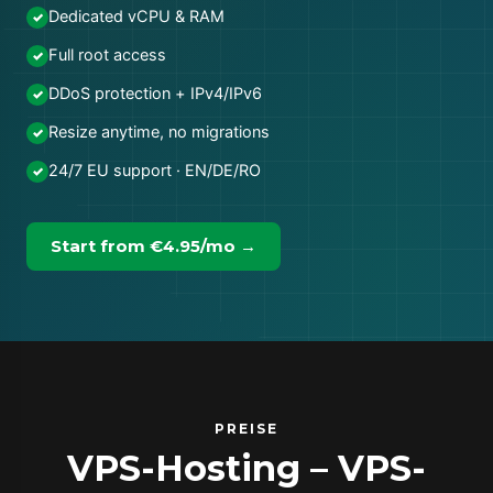
Dedicated vCPU & RAM
✓
Full root access
✓
DDoS protection + IPv4/IPv6
✓
Resize anytime, no migrations
✓
24/7 EU support · EN/DE/RO
✓
Start from €4.95/mo →
PREISE
VPS-Hosting – VPS-