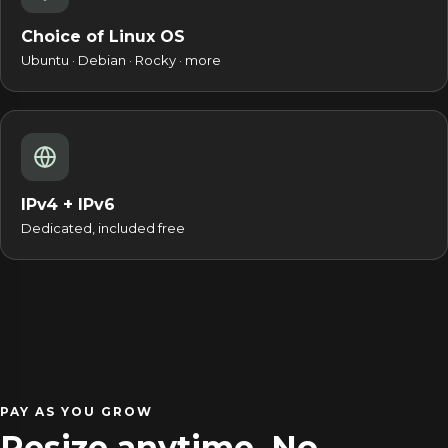
Choice of Linux OS
Ubuntu · Debian · Rocky · more
IPv4 + IPv6
Dedicated, included free
PAY AS YOU GROW
Resize anytime. No