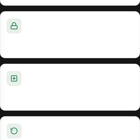
No migration
IP + files preserved
Storage from 1 GB
€0.08/mo per GB