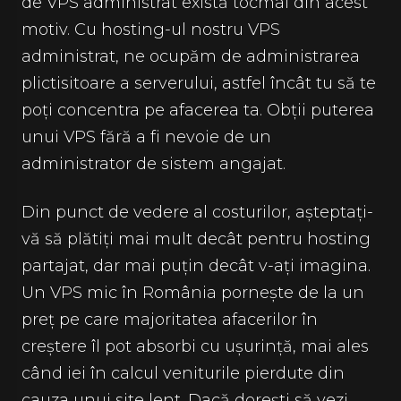
de VPS administrat există tocmai din acest
motiv. Cu hosting-ul nostru VPS
administrat, ne ocupăm de administrarea
plictisitoare a serverului, astfel încât tu să te
poți concentra pe afacerea ta. Obții puterea
unui VPS fără a fi nevoie de un
administrator de sistem angajat.
Din punct de vedere al costurilor, așteptați-
vă să plătiți mai mult decât pentru hosting
partajat, dar mai puțin decât v-ați imagina.
Un VPS mic în România pornește de la un
preț pe care majoritatea afacerilor în
creștere îl pot absorbi cu ușurință, mai ales
când iei în calcul veniturile pierdute din
cauza unui site lent. Dacă dorești să vezi