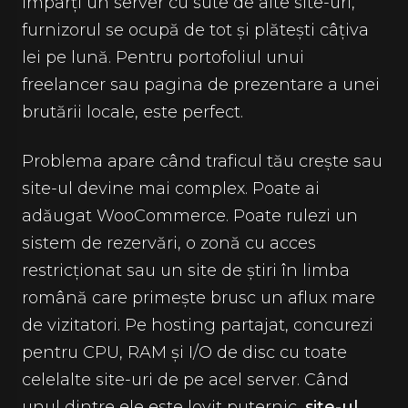
Împarți un server cu sute de alte site-uri,
furnizorul se ocupă de tot și plătești câțiva
lei pe lună. Pentru portofoliul unui
freelancer sau pagina de prezentare a unei
brutării locale, este perfect.
Problema apare când traficul tău crește sau
site-ul devine mai complex. Poate ai
adăugat WooCommerce. Poate rulezi un
sistem de rezervări, o zonă cu acces
restricționat sau un site de știri în limba
română care primește brusc un aflux mare
de vizitatori. Pe hosting partajat, concurezi
pentru CPU, RAM și I/O de disc cu toate
celelalte site-uri de pe acel server. Când
unul dintre ele este lovit puternic,
site-ul