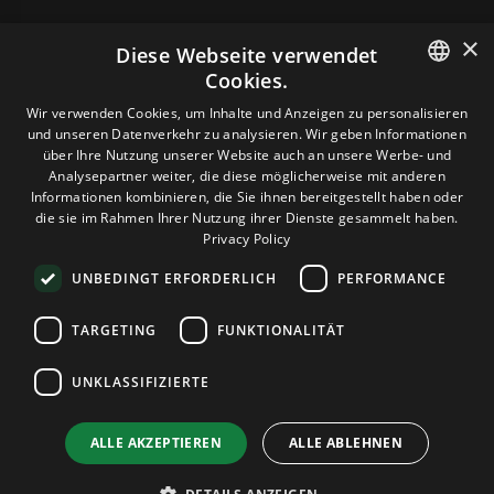
×
Diese Webseite verwendet
Cookies.
HOSTING
ENGLISH
Wir verwenden Cookies, um Inhalte und Anzeigen zu personalisieren
und unseren Datenverkehr zu analysieren. Wir geben Informationen
GERMAN
über Ihre Nutzung unserer Website auch an unsere Werbe- und
DOMAINS & E-MAIL
Analysepartner weiter, die diese möglicherweise mit anderen
ROMANIAN
Informationen kombinieren, die Sie ihnen bereitgestellt haben oder
die sie im Rahmen Ihrer Nutzung ihrer Dienste gesammelt haben.
TOOLS & SICHERHEIT
Privacy Policy
UNBEDINGT ERFORDERLICH
PERFORMANCE
UNTERNEHMEN
TARGETING
FUNKTIONALITÄT
UNKLASSIFIZIERTE
Terms and Conditions
Privacy Policy
Cookie Policy
Imprint
Disclaimer
Urheberrecht: © 2026 TPC Hosting. Alle Rechte vorbehalten.
ALLE AKZEPTIEREN
ALLE ABLEHNEN