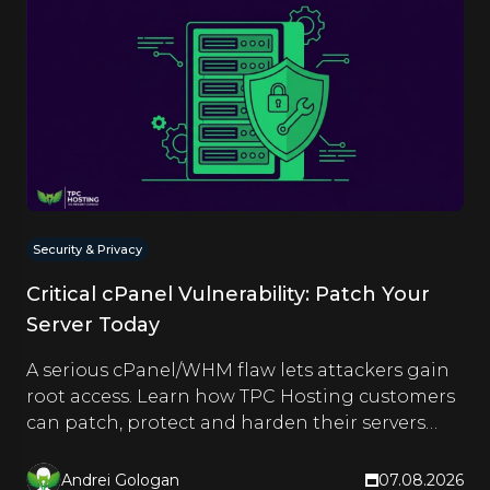
Security & Privacy
Critical cPanel Vulnerability: Patch Your
Server Today
A serious cPanel/WHM flaw lets attackers gain
root access. Learn how TPC Hosting customers
can patch, protect and harden their servers
right now.
Andrei Gologan
07.08.2026