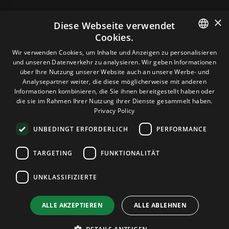
×
Diese Webseite verwendet
Cookies.
HOSTING
ENGLISH
Wir verwenden Cookies, um Inhalte und Anzeigen zu personalisieren
und unseren Datenverkehr zu analysieren. Wir geben Informationen
GERMAN
über Ihre Nutzung unserer Website auch an unsere Werbe- und
DOMAINS & E-MAIL
Analysepartner weiter, die diese möglicherweise mit anderen
ROMANIAN
Informationen kombinieren, die Sie ihnen bereitgestellt haben oder
die sie im Rahmen Ihrer Nutzung ihrer Dienste gesammelt haben.
TOOLS & SICHERHEIT
Privacy Policy
UNBEDINGT ERFORDERLICH
PERFORMANCE
UNTERNEHMEN
TARGETING
FUNKTIONALITÄT
UNKLASSIFIZIERTE
Terms and Conditions
Privacy Policy
Cookie Policy
Imprint
Disclaimer
Urheberrecht: © 2026 TPC Hosting. Alle Rechte vorbehalten.
ALLE AKZEPTIEREN
ALLE ABLEHNEN