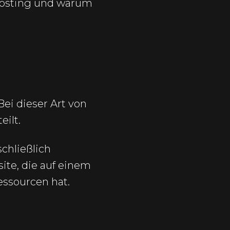
 Hosting und warum
Bei dieser Art von
eilt.
schließlich
ite, die auf einem
essourcen hat.