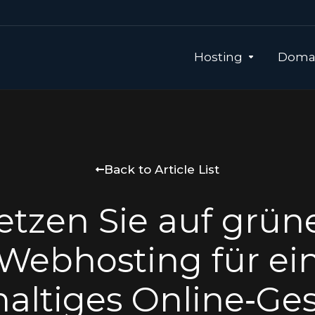
Hosting
Domai
Back to Article List
etzen Sie auf grün
Webhosting für ei
altiges Online‑Ges