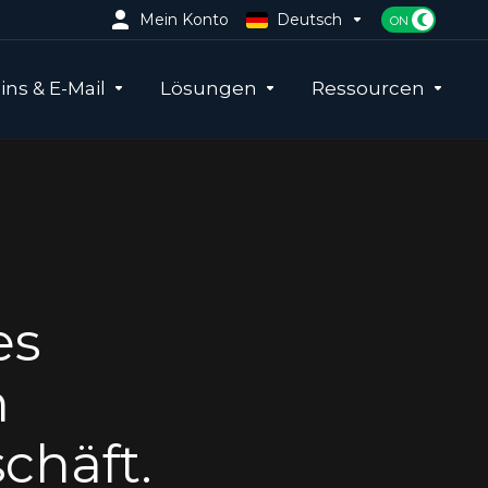
Mein Konto
Deutsch
ns & E-Mail
Lösungen
Ressourcen
es
n
chäft.