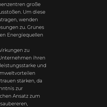
chenzentren große
usstoßen. Um diese
zutragen, wenden
sungen zu. Grünes
ren Energiequellen
swirkungen zu
 Unternehmen ihren
leistungsstarke und
Umweltvorteilen
rauen stärken, da
ntnis zur
ichen Ansatz zum
 saubereren,