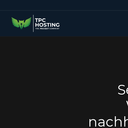
S
nachh