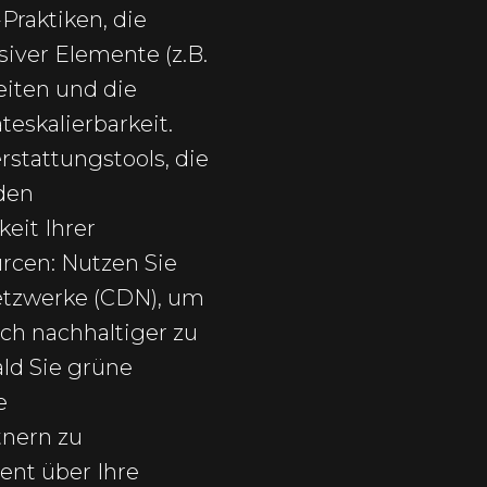
Praktiken, die
siver Elemente (z.B.
eiten und die
eskalierbarkeit.
stattungstools, die
den
eit Ihrer
rcen: Nutzen Sie
etzwerke (CDN), um
ch nachhaltiger zu
ald Sie grüne
e
tnern zu
ent über Ihre