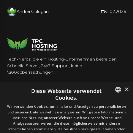
a rollback plan.
Andrei Gologan
31.07.2026
Tech-Nerds, die ein Hosting-Unternehmen betreiben.
Schnelle Server, 24\/7 Support, keine
\u00dcberraschungen.
×
Diese Webseite verwendet
Cookies.
HOSTING
ENGLISH
Wir verwenden Cookies, um Inhalte und Anzeigen zu personalisieren
und unseren Datenverkehr zu analysieren. Wir geben Informationen
GERMAN
über Ihre Nutzung unserer Website auch an unsere Werbe- und
DOMAINS & E-MAIL
Analysepartner weiter, die diese möglicherweise mit anderen
ROMANIAN
Informationen kombinieren, die Sie ihnen bereitgestellt haben oder