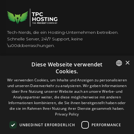
Tech-Nerds, die ein Hosting-Unternehmen betreiben.
Schnelle Server, 24\/7 Support, keine
\u00dcberraschungen.
×
Diese Webseite verwendet
Cookies.
HOSTING
ENGLISH
Wir verwenden Cookies, um Inhalte und Anzeigen zu personalisieren
und unseren Datenverkehr zu analysieren. Wir geben Informationen
GERMAN
über Ihre Nutzung unserer Website auch an unsere Werbe- und
DOMAINS & E-MAIL
Analysepartner weiter, die diese möglicherweise mit anderen
ROMANIAN
Informationen kombinieren, die Sie ihnen bereitgestellt haben oder
die sie im Rahmen Ihrer Nutzung ihrer Dienste gesammelt haben.
TOOLS & SICHERHEIT
Privacy Policy
UNBEDINGT ERFORDERLICH
PERFORMANCE
UNTERNEHMEN