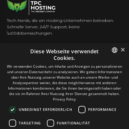
Tech-Nerds, die ein Hosting-Unternehmen betreiben.
Schnelle Server, 24\/7 Support, keine
\u00dcberraschungen.
×
Diese Webseite verwendet
Cookies.
HOSTING
ENGLISH
Wir verwenden Cookies, um Inhalte und Anzeigen zu personalisieren
und unseren Datenverkehr zu analysieren. Wir geben Informationen
GERMAN
über Ihre Nutzung unserer Website auch an unsere Werbe- und
DOMAINS & E-MAIL
Analysepartner weiter, die diese möglicherweise mit anderen
ROMANIAN
Informationen kombinieren, die Sie ihnen bereitgestellt haben oder
die sie im Rahmen Ihrer Nutzung ihrer Dienste gesammelt haben.
TOOLS & SICHERHEIT
Privacy Policy
UNBEDINGT ERFORDERLICH
PERFORMANCE
UNTERNEHMEN
TARGETING
FUNKTIONALITÄT