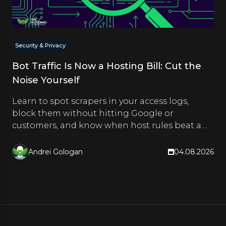
Security & Privacy
Bot Traffic Is Now a Hosting Bill: Cut the
Noise Yourself
Learn to spot scrapers in your access logs,
block them without hitting Google or
customers, and know when host rules beat a
CDN. Hands-on steps inside.
Andrei Gologan
04.08.2026