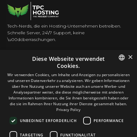
Tech-Nerds, die ein Hosting-Unternehmen betreiben.
Schnelle Server, 24\/7 Support, keine
\u00dcberraschungen.
×
Diese Webseite verwendet
Cookies.
HOSTING
ENGLISH
Wir verwenden Cookies, um Inhalte und Anzeigen zu personalisieren
und unseren Datenverkehr zu analysieren. Wir geben Informationen
GERMAN
über Ihre Nutzung unserer Website auch an unsere Werbe- und
DOMAINS & E-MAIL
Analysepartner weiter, die diese möglicherweise mit anderen
ROMANIAN
Informationen kombinieren, die Sie ihnen bereitgestellt haben oder
die sie im Rahmen Ihrer Nutzung ihrer Dienste gesammelt haben.
TOOLS & SICHERHEIT
Privacy Policy
UNBEDINGT ERFORDERLICH
PERFORMANCE
UNTERNEHMEN
TARGETING
FUNKTIONALITÄT