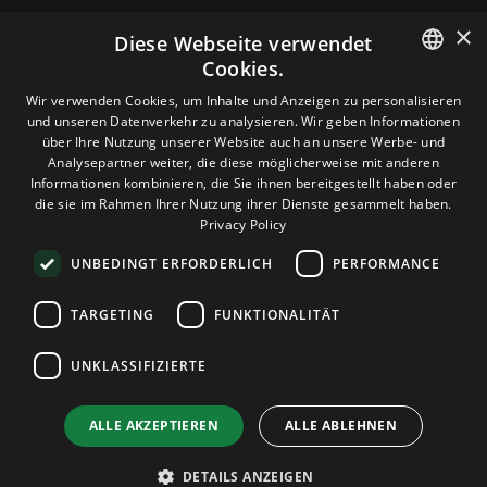
×
Diese Webseite verwendet
Cookies.
HOSTING
ENGLISH
Wir verwenden Cookies, um Inhalte und Anzeigen zu personalisieren
und unseren Datenverkehr zu analysieren. Wir geben Informationen
GERMAN
über Ihre Nutzung unserer Website auch an unsere Werbe- und
DOMAINS & E-MAIL
Analysepartner weiter, die diese möglicherweise mit anderen
ROMANIAN
Informationen kombinieren, die Sie ihnen bereitgestellt haben oder
die sie im Rahmen Ihrer Nutzung ihrer Dienste gesammelt haben.
TOOLS & SICHERHEIT
Privacy Policy
UNBEDINGT ERFORDERLICH
PERFORMANCE
UNTERNEHMEN
TARGETING
FUNKTIONALITÄT
UNKLASSIFIZIERTE
Terms and Conditions
Privacy Policy
Cookie Policy
Imprint
Disclaimer
Urheberrecht: © 2026 TPC Hosting. Alle Rechte vorbehalten.
ALLE AKZEPTIEREN
ALLE ABLEHNEN
DETAILS ANZEIGEN