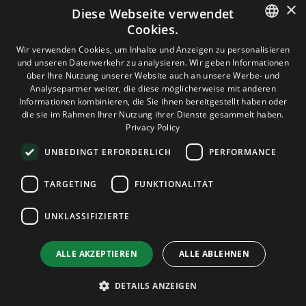
×
Diese Webseite verwendet
Cookies.
HOSTING
ENGLISH
Wir verwenden Cookies, um Inhalte und Anzeigen zu personalisieren
und unseren Datenverkehr zu analysieren. Wir geben Informationen
GERMAN
über Ihre Nutzung unserer Website auch an unsere Werbe- und
DOMAINS & E-MAIL
Analysepartner weiter, die diese möglicherweise mit anderen
ROMANIAN
Informationen kombinieren, die Sie ihnen bereitgestellt haben oder
die sie im Rahmen Ihrer Nutzung ihrer Dienste gesammelt haben.
TOOLS & SICHERHEIT
Privacy Policy
UNBEDINGT ERFORDERLICH
PERFORMANCE
UNTERNEHMEN
TARGETING
FUNKTIONALITÄT
UNKLASSIFIZIERTE
Terms and Conditions
Privacy Policy
Cookie Policy
Imprint
Disclaimer
Urheberrecht: © 2026 TPC Hosting. Alle Rechte vorbehalten.
ALLE AKZEPTIEREN
ALLE ABLEHNEN
DETAILS ANZEIGEN