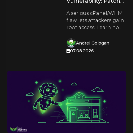
Vulnerability: Patch
Your Server Today
A serious cPanel/WHM
flaw lets attackers gain
root access. Learn how
TPC Hosting customers
can patch, protect and
Andrei Gologan
harden their servers
07.08.2026
right now.