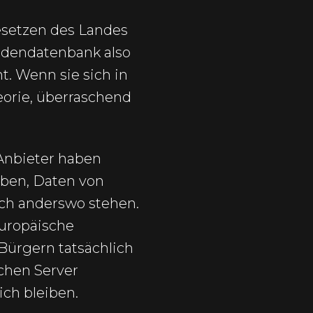
Gesetzen des Landes
undendatenbank also
t. Wenn sie sich in
heorie, überraschend
-Anbieter haben
uben, Daten von
sch anderswo stehen.
uropäische
Bürgern tatsächlich
chen Server
ch bleiben.