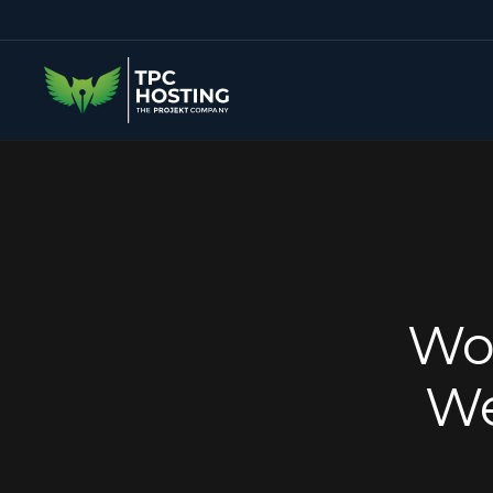
Wo 
We