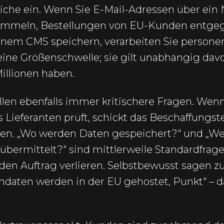
che ein. Wenn Sie E-Mail-Adressen über ein 
ammeln, Bestellungen von EU-Kunden entg
inem CMS speichern, verarbeiten Sie person
ne Größenschwelle; sie gilt unabhängig davo
illionen haben.
len ebenfalls immer kritischere Fragen. Wenn
 Lieferanten prüft, schickt das Beschaffungst
gen. „Wo werden Daten gespeichert?" und „W
bermittelt?" sind mittlerweile Standardfrage
 den Auftrag verlieren. Selbstbewusst sagen z
aten werden in der EU gehostet, Punkt" – da