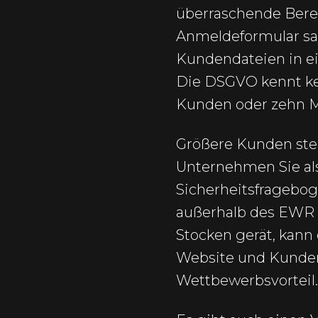
überraschende Berei
Anmeldeformular s
Kundendateien in e
Die DSGVO kennt kei
Kunden oder zehn M
Größere Kunden stel
Unternehmen Sie als
Sicherheitsfragebo
außerhalb des EWR ü
Stocken gerät, kann
Website und Kundend
Wettbewerbsvorteil.