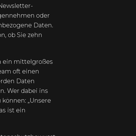
Newsletter-
egennehmen oder
enbezogene Daten.
n, ob Sie zehn
 ein mittelgroßes
eam oft einen
erden Daten
n. Wer dabei ins
u können: „Unsere
s ist ein