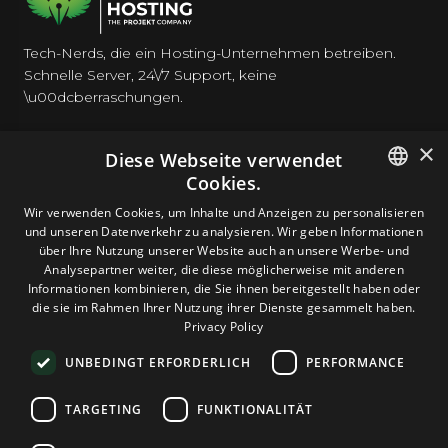
Tech-Nerds, die ein Hosting-Unternehmen betreiben.
Schnelle Server, 24\/7 Support, keine
\u00dcberraschungen.
×
Diese Webseite verwendet
Cookies.
HOSTING
ENGLISH
Wir verwenden Cookies, um Inhalte und Anzeigen zu personalisieren
und unseren Datenverkehr zu analysieren. Wir geben Informationen
GERMAN
über Ihre Nutzung unserer Website auch an unsere Werbe- und
DOMAINS & E-MAIL
Analysepartner weiter, die diese möglicherweise mit anderen
ROMANIAN
Informationen kombinieren, die Sie ihnen bereitgestellt haben oder
die sie im Rahmen Ihrer Nutzung ihrer Dienste gesammelt haben.
TOOLS & SICHERHEIT
Privacy Policy
UNBEDINGT ERFORDERLICH
PERFORMANCE
UNTERNEHMEN
TARGETING
FUNKTIONALITÄT