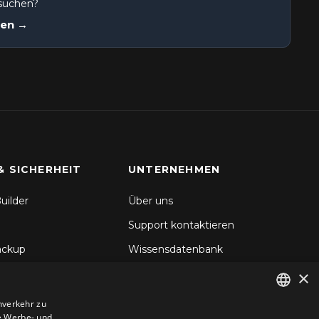
 suchen?
nen →
& SICHERHEIT
UNTERNEHMEN
uilder
Über uns
Support kontaktieren
ackup
Wissensdatenbank
×
hronisierung
Blog
d Backup
nverkehr zu
e Werbe- und
ENGLISH