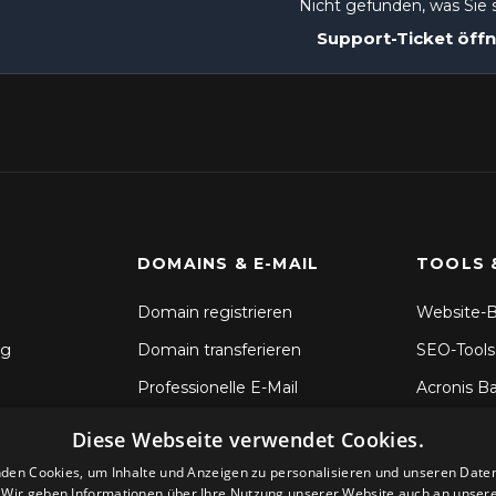
Nicht gefunden, was Sie
Support-Ticket öff
DOMAINS & E-MAIL
TOOLS 
Domain registrieren
Website-B
ng
Domain transferieren
SEO-Tools
Professionelle E-Mail
Acronis B
SSL-Zertifikate
Dateisync
Diese Webseite verwendet Cookies.
CodeGuar
den Cookies, um Inhalte und Anzeigen zu personalisieren und unseren Date
. Wir geben Informationen über Ihre Nutzung unserer Website auch an unser