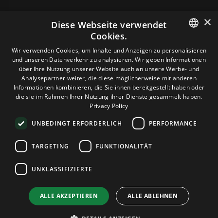
×
Diese Webseite verwendet
Cookies.
HOSTING
ENGLISH
Wir verwenden Cookies, um Inhalte und Anzeigen zu personalisieren
und unseren Datenverkehr zu analysieren. Wir geben Informationen
GERMAN
über Ihre Nutzung unserer Website auch an unsere Werbe- und
DOMAINS & E-MAIL
Analysepartner weiter, die diese möglicherweise mit anderen
ROMANIAN
Informationen kombinieren, die Sie ihnen bereitgestellt haben oder
die sie im Rahmen Ihrer Nutzung ihrer Dienste gesammelt haben.
TOOLS & SICHERHEIT
Privacy Policy
UNBEDINGT ERFORDERLICH
PERFORMANCE
UNTERNEHMEN
TARGETING
FUNKTIONALITÄT
UNKLASSIFIZIERTE
Terms and Conditions
Privacy Policy
Cookie Policy
Imprint
Disclaimer
Urheberrecht: © 2026 TPC Hosting. Alle Rechte vorbehalten.
ALLE AKZEPTIEREN
ALLE ABLEHNEN