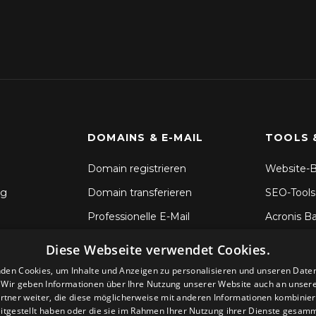
DOMAINS & E-MAIL
TOOLS 
Domain registrieren
Website-B
ng
Domain transferieren
SEO-Tools
Professionelle E-Mail
Acronis B
SSL-Zertifikate
Dateisync
Diese Webseite verwendet Cookies.
CodeGuar
den Cookies, um Inhalte und Anzeigen zu personalisieren und unseren Date
. Wir geben Informationen über Ihre Nutzung unserer Website auch an unser
Sitelock S
rtner weiter, die diese möglicherweise mit anderen Informationen kombiniere
itgestellt haben oder die sie im Rahmen Ihrer Nutzung ihrer Dienste gesam