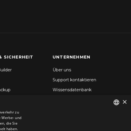
& SICHERHEIT
UNTERNEHMEN
uilder
Über uns
Support kontaktieren
ackup
Wissensdatenbank
×
hronisierung
Blog
d Backup
nverkehr zu
e Werbe- und
ENGLISH
icherheit
n, die Sie
GERMAN
melt haben.