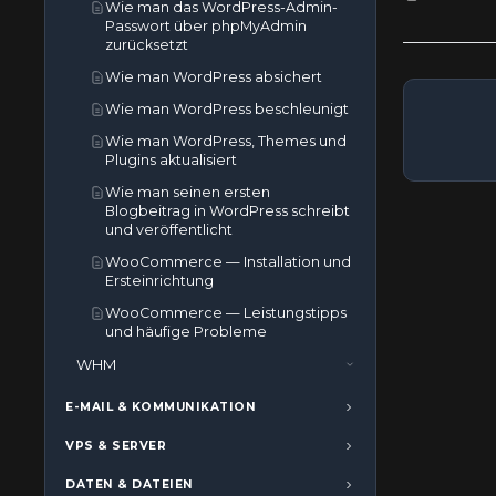
Wie man das WordPress-Admin-
zurücksetzt
Passwort über phpMyAdmin
Wie man die PHP-Version pro
zurücksetzt
Verzeichnis in cPanel festlegt
Wie man WordPress absichert
Wie man die PHP-Version pro
Wie man WordPress beschleunigt
Domain in cPanel festlegt
Wie man WordPress, Themes und
So aktualisieren Sie eine Cronjob-
Plugins aktualisiert
E-Mail-Adresse in cPanel
Wie man seinen ersten
So aktualisieren Sie die
Blogbeitrag in WordPress schreibt
Kontaktinformationen in cPanel
und veröffentlicht
oder erhalten eine
Benachrichtigung beim Erreichen
WooCommerce — Installation und
des Ressourcenlimits
Ersteinrichtung
So laden Sie Dateien über den
WooCommerce — Leistungstipps
cPanel-Dateimanager hoch
und häufige Probleme
So verwenden Sie die Git-
WHM
Versionskontrolle in cPanel
WHM (Für Reseller)
Wie man Zugriffs- und
E-MAIL & KOMMUNIKATION
Fehlerprotokolle in cPanel anzeigt
WHM (Root)
E-Mail
VPS & SERVER
So zeigen Sie Website-
Wie man auf den Web Host
Mail-Filter & SPAM
Mozilla Thunderbird
Sicherheit
Besucherstatistiken (AWStats) in
Manager oder WHM zugreift
DATEN & DATEIEN
cPanel an