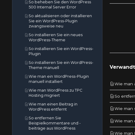
So beheben Sie den WordPress
Dateimanager erstellt
500 Internal Server Error
So erstellen Sie ein zusätzliches
So aktualisieren oder installieren
Web-Disk-Konto in cPanel
Sie ein WordPress-Plugin
Wie man die (Dot)htaccess-Datei
zwangsweise neu
im cPanel-Dateimanager
So installieren Sie ein neues
bearbeitet
WordPress-Theme
Wie man eine Datei im cPanel-
So installieren Sie ein WordPress-
Dateimanager bearbeitet
Plugin
So bearbeiten oder löschen Sie
So installieren Sie ein WordPress-
einen Cronjob in cPanel
Verwandte
Theme manuell
So bearbeiten oder entfernen Sie
Wie man ein WordPress-Plugin
einen Eintrag in cPanel
manuell installiert
Wie man 
So bearbeiten oder entfernen Sie
Wie man WordPress zu TPC
einen MX-Eintrag in cPanel
Hosting migriert
So entfer
Wie man einen CNAME-Eintrag in
Wie man einen Beitrag in
cPanel bearbeitet oder entfernt
Wie man s
WordPress entfernt
Wie man das cPanel-
So entfernen Sie
Kontopasswort zurücksetzt
Wie man e
Beispielkommentare und -
Wie man die PHP-Version auf die
beiträge aus WordPress
Standardversion in cPanel
Wie man B