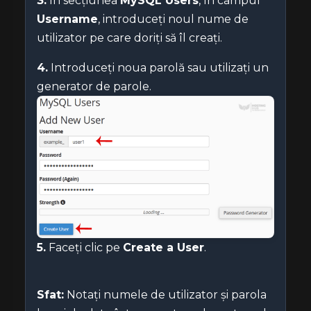
3.
În secțiunea
MySQL Users
, în câmpul
Username
, introduceți noul nume de
utilizator pe care doriți să îl creați.
4.
Introduceți noua parolă sau utilizați un
generator de parole.
5.
Faceți clic pe
Create a User
.
Sfat:
Notați numele de utilizator și parola