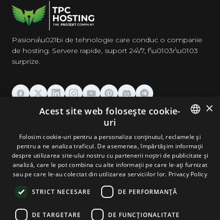
Pasiona\u021bi de tehnologie care conduc o companie
de hosting. Servere rapide, suport 24\/7, f\u0103r\u0103
surprize.
×
Acest site web folosește cookie-
GĂZDUIRE
uri
ENGLISH
Folosim cookie-uri pentru a personaliza conținutul, reclamele și
DOMENII & EMAIL
pentru a ne analiza traficul. De asemenea, împărtășim informații
GERMAN
despre utilizarea site-ului nostru cu partenerii noștri de publicitate și
analiză, care le pot combina cu alte informații pe care le-ați furnizat
UNELTE & SECURITATE
ROMANIAN
sau pe care le-au colectat din utilizarea serviciilor lor.
Privacy Policy
STRICT NECESARE
DE PERFORMANȚĂ
COMPANIE
DE TARGETARE
DE FUNCŢIONALITATE