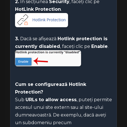
2.
În secțiunea
Security
, faceți clic pe
HotLink Protection
.
3.
Dacă se afișează
Hotlink protection is
currently disabled
, faceți clic pe
Enable
.
Cum se configurează Hotlink
Protection?
Sub
URLs to allow access
, puteți permite
accesul unui site extern sau al site-ului
dumneavoastră. De exemplu, dacă aveți
un subdomeniu precum