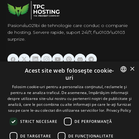
Pasiona\u021bi de tehnologie care conduc o companie
de hosting. Servere rapide, suport 24\/7, f\u0103r\u0103
surprize.
×
Acest site web folosește cookie-
GĂZDUIRE
uri
ENGLISH
Folosim cookie-uri pentru a personaliza conținutul, reclamele și
DOMENII & EMAIL
pentru a ne analiza traficul. De asemenea, împărtășim informații
GERMAN
despre utilizarea site-ului nostru cu partenerii noștri de publicitate și
analiză, care le pot combina cu alte informații pe care le-ați furnizat
UNELTE & SECURITATE
ROMANIAN
sau pe care le-au colectat din utilizarea serviciilor lor.
Privacy Policy
STRICT NECESARE
DE PERFORMANȚĂ
COMPANIE
DE TARGETARE
DE FUNCŢIONALITATE