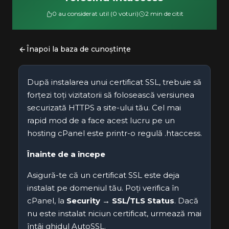
0 au considerat util (0 voturi)
2 min de citit
Înapoi la baza de cunoștințe
După instalarea unui certificat SSL, trebuie să
forțezi toți vizitatorii să folosească versiunea
securizată HTTPS a site-ului tău. Cel mai
rapid mod de a face acest lucru pe un
hosting cPanel este printr-o regulă .htaccess.
Înainte de a începe
Asigură-te că un certificat SSL este deja
instalat pe domeniul tău. Poți verifica în
cPanel, la
Security → SSL/TLS Status
. Dacă
nu este instalat niciun certificat, urmează mai
întâi ghidul AutoSSL.