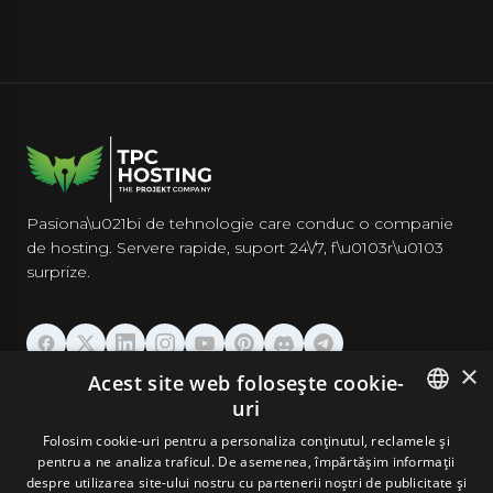
Pasiona\u021bi de tehnologie care conduc o companie
de hosting. Servere rapide, suport 24\/7, f\u0103r\u0103
surprize.
×
Acest site web folosește cookie-
GĂZDUIRE
uri
ENGLISH
Folosim cookie-uri pentru a personaliza conținutul, reclamele și
DOMENII & EMAIL
pentru a ne analiza traficul. De asemenea, împărtășim informații
GERMAN
despre utilizarea site-ului nostru cu partenerii noștri de publicitate și