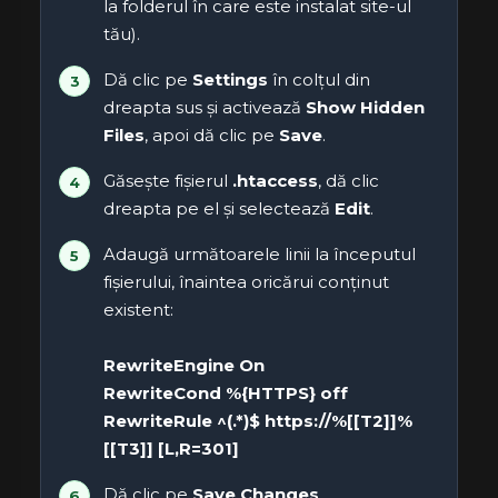
la folderul în care este instalat site-ul
tău).
Dă clic pe
Settings
în colțul din
dreapta sus și activează
Show Hidden
Files
, apoi dă clic pe
Save
.
Găsește fișierul
.htaccess
, dă clic
dreapta pe el și selectează
Edit
.
Adaugă următoarele linii la începutul
fișierului, înaintea oricărui conținut
existent:
RewriteEngine On
RewriteCond %{HTTPS} off
RewriteRule ^(.*)$ https://%[[T2]]%
[[T3]] [L,R=301]
Dă clic pe
Save Changes
.