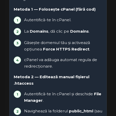
Metoda 1 — Folosește cPanel (fără cod)
Autentifică-te în cPanel.
La
Domains
, dă clic pe
Domains
.
Găsește domeniul tău și activează
opțiunea
Force HTTPS Redirect
.
cPanel va adăuga automat regula de
redirecționare.
Metoda 2 — Editează manual fișierul
.htaccess
Autentifică-te în cPanel și deschide
File
Manager
.
Navighează la folderul
public_html
(sau