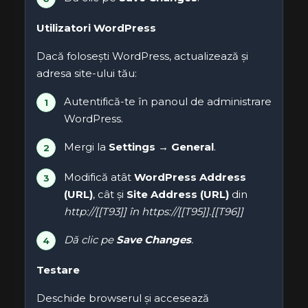
Utilizatori WordPress
Dacă folosești WordPress, actualizează și
adresa site-ului tău:
Autentifică-te în panoul de administrare
WordPress.
Mergi la
Settings → General
.
Modifică atât
WordPress Address
(URL)
, cât și
Site Address (URL)
din
http://[[T93]] în
https://[[T95]].[[T96]]
Dă clic pe
Save Changes
.
Testare
Deschide browserul și accesează