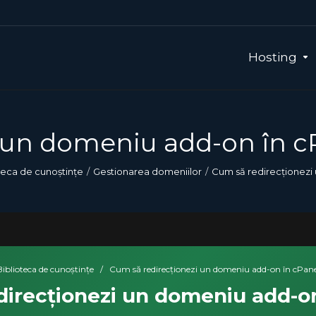
Hosting
 un domeniu add-on în c
teca de cunoștințe
Gestionarea domeniilor
Cum să redirecționezi
Biblioteca de cunoștințe
/
Cum să redirecționezi un domeniu add-on în cPane
direcționezi un domeniu add-on