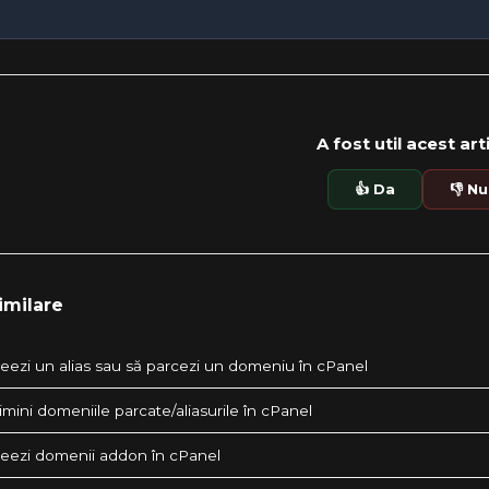
A fost util acest art
👍 Da
👎 Nu
imilare
eezi un alias sau să parcezi un domeniu în cPanel
mini domeniile parcate/aliasurile în cPanel
eezi domenii addon în cPanel