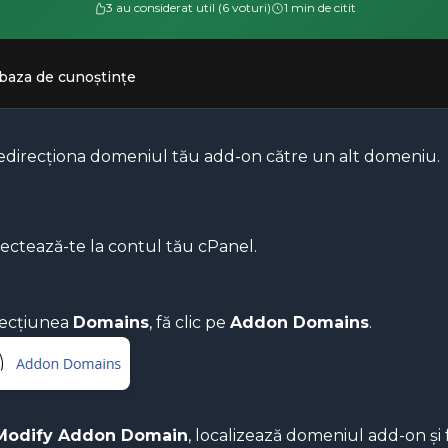
3 au considerat util (6 voturi)
1 min de citit
 baza de cunoștințe
redirecționa domeniul tău add-on către un alt domeniu.
ctează-te la contul tău cPanel.
secțiunea
Domains
, fă clic pe
Addon Domains
.
Modify Addon Domain
, localizează domeniul add-on și 