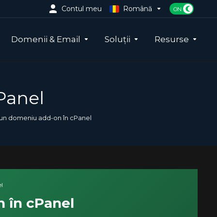
Contul meu
Română
Domenii & Email
Soluții
Resurse
Panel
 un domeniu add-on în cPanel
l
 în cPanel