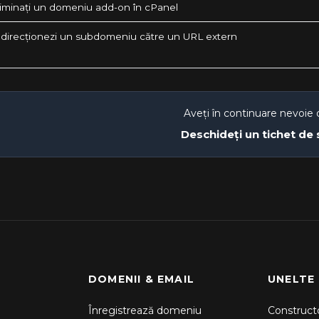
iminați un domeniu add-on în cPanel
direcționezi un subdomeniu către un URL extern
Aveți în continuare nevoie 
Deschideți un tichet de
DOMENII & EMAIL
UNELTE
Înregistrează domeniu
Constructo