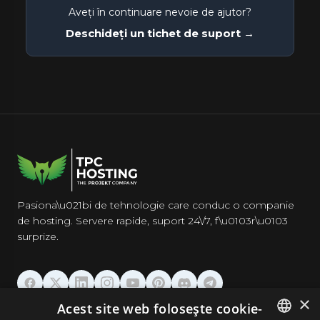
Aveți în continuare nevoie de ajutor?
Deschideți un tichet de suport →
Pasiona\u021bi de tehnologie care conduc o companie
de hosting. Servere rapide, suport 24\/7, f\u0103r\u0103
surprize.
×
Acest site web folosește cookie-
GĂZDUIRE