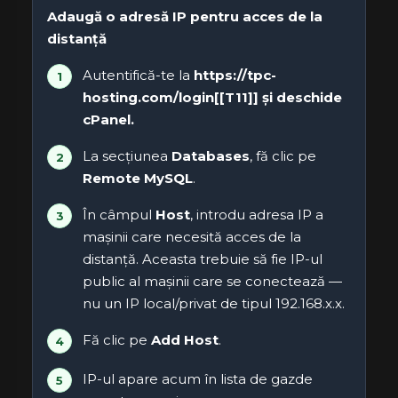
Adaugă o adresă IP pentru acces de la
distanță
Autentifică-te la
https://tpc-
hosting.com/login[[T11]] și deschide
cPanel
.
La secțiunea
Databases
, fă clic pe
Remote MySQL
.
În câmpul
Host
, introdu adresa IP a
mașinii care necesită acces de la
distanță. Aceasta trebuie să fie IP-ul
public al mașinii care se conectează —
nu un IP local/privat de tipul 192.168.x.x.
Fă clic pe
Add Host
.
IP-ul apare acum în lista de gazde