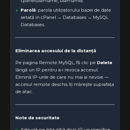
cpanelusername_username
)
Parolă
: parola utilizatorului bazei de date
setată în cPanel → Databases → MySQL
Databases
Eliminarea accesului de la distanță
Pe pagina Remote MySQL, fă clic pe
Delete
lângă un IP pentru a-i revoca accesul.
Elimină IP-urile de care nu mai ai nevoie —
accesul remote deschis îți mărește suprafața
de atac.
Note de securitate
Adaugă pe lista albă doar IP-uri specifice,