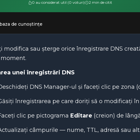
0 au considerat util (0 voturi)
2 min de citit
 baza de cunoștințe
i modifica sau șterge orice înregistrare DNS cre
e moment.
area unei înregistrări DNS
Deschideți DNS Manager-ul și faceți clic pe zona (
Găsiți înregistrarea pe care doriți să o modificați în 
Faceți clic pe pictograma
Editare
(creion) de lângă
Actualizați câmpurile — nume, TTL, adresă sau alte va