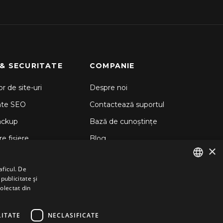
 & SECURITATE
COMPANIE
r de site-uri
Despre noi
nte SEO
Contactează suportul
ackup
Bază de cunoștințe
e fișiere
Blog
×
d Backup
aficul. De
 Sitelock
publicitate și
ENGLISH
colectat din
GERMAN
ROMANIAN
ITATE
NECLASIFICATE