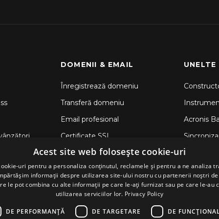
DOMENII & EMAIL
UNELTE
Înregistrează domeniu
Constructo
ss
Transferă domeniu
Instrume
Email profesional
Acronis B
vânzători
Certificate SSL
Sincronizar
Acest site web folosește cookie-uri
CodeGuar
ookie-uri pentru a personaliza conținutul, reclamele și pentru a ne analiza tr
Securitate
ărtășim informații despre utilizarea site-ului nostru cu partenerii noștri de 
re le pot combina cu alte informații pe care le-ați furnizat sau pe care le-au 
utilizarea serviciilor lor.
Privacy Policy
DE PERFORMANȚĂ
DE TARGETARE
DE FUNCŢIONAL