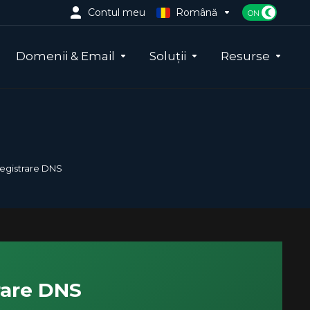
Contul meu
Română
Domenii & Email
Soluții
Resurse
nregistrare DNS
trare DNS