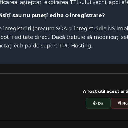
icarea, așteptați expirarea TTL-ului vechi, apoi ef
siți sau nu puteți edita o înregistrare?
 înregistrări (precum SOA și înregistrările NS imp
 pot fi editate direct. Dacă trebuie să modificați 
ctați echipa de suport TPC Hosting.
A fost util acest art
👍 Da
👎 Nu