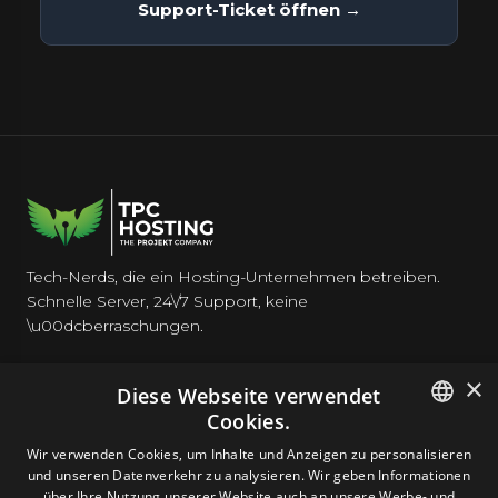
Support-Ticket öffnen →
Tech-Nerds, die ein Hosting-Unternehmen betreiben.
Schnelle Server, 24\/7 Support, keine
\u00dcberraschungen.
×
Diese Webseite verwendet
Cookies.
HOSTING
ENGLISH
Wir verwenden Cookies, um Inhalte und Anzeigen zu personalisieren
und unseren Datenverkehr zu analysieren. Wir geben Informationen
GERMAN
über Ihre Nutzung unserer Website auch an unsere Werbe- und