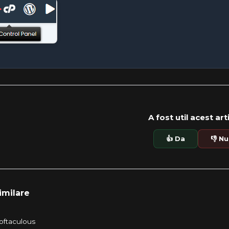
A fost util acest art
👍 Da
👎 Nu
imilare
oftaculous