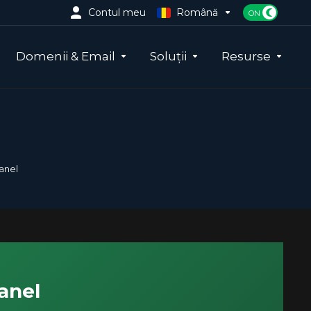
Contul meu
Română
Domenii & Email
Soluții
Resurse
anel
anel