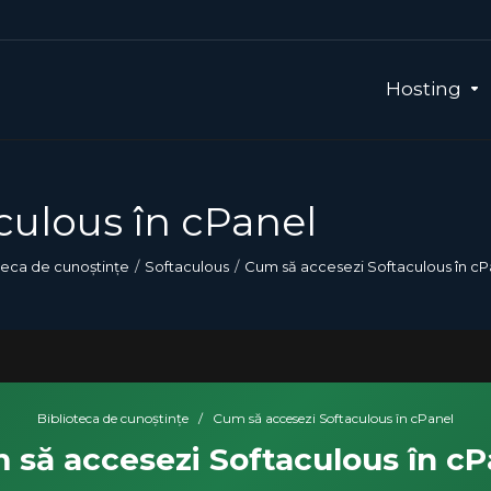
Hosting
culous în cPanel
teca de cunoștințe
Softaculous
Cum să accesezi Softaculous în cP
Biblioteca de cunoștințe
/
Cum să accesezi Softaculous în cPanel
 să accesezi Softaculous în cP