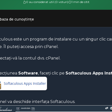
0 au considerat util (0 voturi)
1 min de citit
 baza de cunoștințe
culous este un program de instalare cu un singur clic car
e. Îl puteți accesa prin cPanel.
ctați-vă la contul dvs. cPanel.
secțiunea
Software
, faceți clic pe
Softaculous Apps Inst
anel va deschide interfața Softaculous.