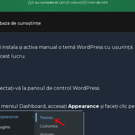
0 au considerat util (0 voturi)
1 min de citit
 baza de cunoștințe
i instala și activa manual o temă WordPress cu ușurință. 
cest lucru.
ctați-vă la panoul de control WordPress.
 meniul Dashboard, accesați
Appearance
și faceți clic p