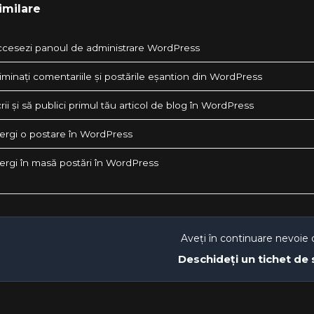
imilare
cesezi panoul de administrare WordPress
minați comentariile și postările eșantion din WordPress
ii și să publici primul tău articol de blog în WordPress
ergi o postare în WordPress
ergi în masă postări în WordPress
Aveți în continuare nevoie 
Deschideți un tichet de