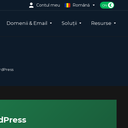
Contul meu
Română
Domenii & Email
Soluții
Resurse
rdPress
dPress