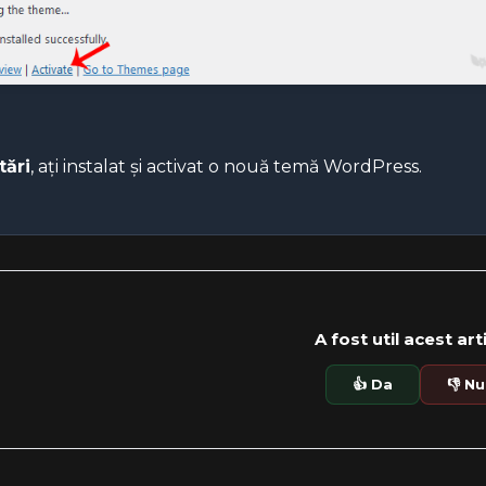
tări
, ați instalat și activat o nouă temă WordPress.
A fost util acest art
👍 Da
👎 Nu