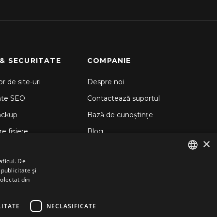
 & SECURITATE
COMPANIE
r de site-uri
Despre noi
nte SEO
Contactează suportul
ackup
Bază de cunoștințe
e fișiere
Blog
×
d Backup
aficul. De
 Sitelock
publicitate și
ENGLISH
colectat din
GERMAN
ROMANIAN
ITATE
NECLASIFICATE