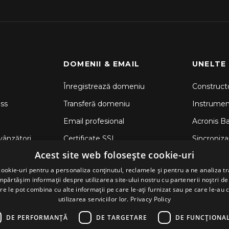
DOMENII & EMAIL
UNELTE
Înregistrează domeniu
Constructo
ss
Transferă domeniu
Instrume
Email profesional
Acronis B
vânzători
Certificate SSL
Sincronizar
Acest site web folosește cookie-uri
CodeGuar
ookie-uri pentru a personaliza conținutul, reclamele și pentru a ne analiza tr
Securitate
ărtășim informații despre utilizarea site-ului nostru cu partenerii noștri de 
re le pot combina cu alte informații pe care le-ați furnizat sau pe care le-au 
utilizarea serviciilor lor.
Privacy Policy
DE PERFORMANȚĂ
DE TARGETARE
DE FUNCŢIONAL