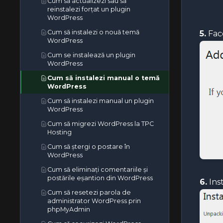
Cum să actualizezi sau să
Cum să creezi un cont suplimentar
reinstalezi forțat un plugin
de disc web în cPanel
WordPress
Cum să editezi fișierul
Cum să instalezi o nouă temă
5.
Face
(Dot)htaccess în managerul de
WordPress
fișiere cPanel
Cum se instalează un plugin
Cum să editezi un fișier în
WordPress
administratorul de fișiere cPanel
Cum să instalezi manual o temă
Cum să editezi sau să ștergi un
WordPress
cronjob în cPanel
Cum să instalezi manual un plugin
Cum să editezi sau să elimini o
WordPress
înregistrare în cPanel
Cum să migrezi WordPress la TPC
Cum să editezi sau să elimini un
Hosting
record MX în cPanel
Cum să ștergi o postare în
Cum să editezi sau să elimini o
WordPress
înregistrare CNAME în cPanel
Cum să eliminați comentariile și
Cum să resetați parola contului
postările eșantion din WordPress
cPanel
6.
Ins
Cum să resetezi parola de
Cum să resetați versiunea PHP la
administrator WordPress prin
versiunea implicită în cPanel
phpMyAdmin
Cum să setați versiunea PHP per