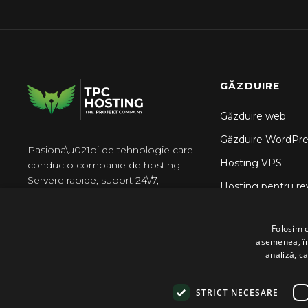
Cum să optimizezi o bază de date
Webmail
prin phpMyAdmin în cPanel
Cum să redenumești o bază de
date în cPanel
Cum să repari o bază de date prin
phpMyAdmin în cPanel
GĂZDUIRE
Găzduire web
Găzduire WordPre
Pasiona\u021bi de tehnologie care
Hosting VPS
conduc o companie de hosting.
Servere rapide, suport 24\/7,
Hosting pentru re
f\u0103r\u0103 surprize.
Găzduire N8n
Folosim c
asemenea, împ
analiză, ca
STRICT NECESARE