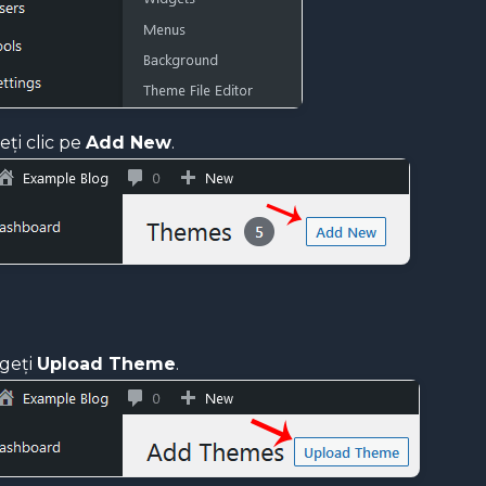
eți clic pe
Add New
.
geți
Upload Theme
.