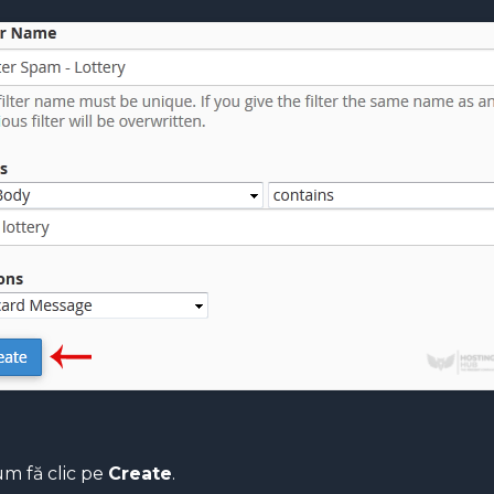
m fă clic pe
Create
.