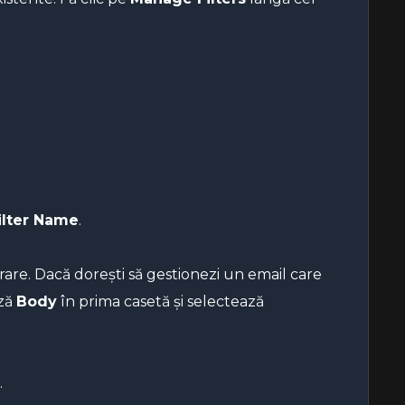
ilter Name
.
ltrare. Dacă dorești să gestionezi un email care
ază
Body
în prima casetă și selectează
.