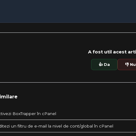
A fost util acest art
👍 Da
👎 Nu
imilare
tivezi BoxTrapper în cPanel
tezi un filtru de e-mail la nivel de cont/global în cPanel