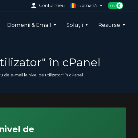
Contul meu
Română
Domenii & Email
Soluții
Resurse
tilizator" în cPanel
u de e-mail la nivel de utilizator" în cPanel
nivel de