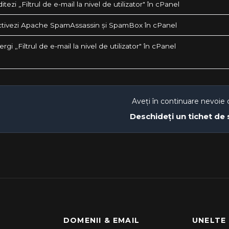
tezi „Filtrul de e-mail la nivel de utilizator" în cPanel
tivezi Apache SpamAssassin și SpamBox în cPanel
rgi „Filtrul de e-mail la nivel de utilizator" în cPanel
Aveți în continuare nevoie 
Deschideți un tichet de
DOMENII & EMAIL
UNELTE