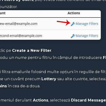
punzător.
clic pe
Create a New Filter
.
rodu un nume pentru filtru în câmpul de introducere
F
 filtra emailurile folosind multe opțiuni în regulile de fi
ne un cuvânt precum
Lottery
sau alte cuvinte, selecte
ains
în cea de-a doua.
 meniul derulant
Actions
, selectează
Discard Message