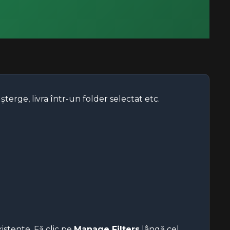
 șterge, livra într-un folder selectat etc.
istente. Fă clic pe
Manage Filters
lângă cel