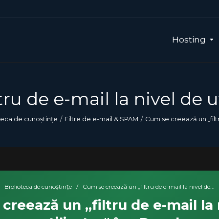
Hosting
ru de e-mail la nivel de u
teca de cunoștințe
Filtre de e-mail & SPAM
Cum se creează un „filtr
Biblioteca de cunoștințe
/
Cum se creează un „filtru de e-mail la nivel de...
creează un „filtru de e-mail la 