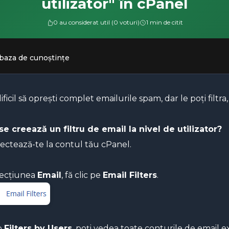
utilizator" în cPanel
0 au considerat util (0 voturi)
1 min de citit
 baza de cunoștințe
ificil să oprești complet emailurile spam, dar le poți filtra,
e creează un filtru de email la nivel de utilizator?
ctează-te la contul tău cPanel.
secțiunea
Email
, fă clic pe
Email Filters
.
b
Filters by Users
, poți vedea toate conturile de email ex