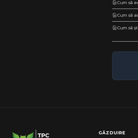
Cum să edi
Cum să ac
Cum să ște
GĂZDUIRE