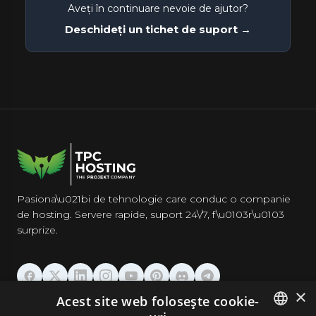
Aveți în continuare nevoie de ajutor?
Deschideți un tichet de suport →
Pasiona\u021bi de tehnologie care conduc o companie
de hosting. Servere rapide, suport 24\/7, f\u0103r\u0103
surprize.
×
Acest site web folosește cookie-
GĂZDUIRE