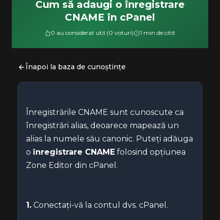
Cum să adaugi o înregistrare
CNAME în cPanel
0 au considerat util (0 voturi)
1 min de citit
Înapoi la baza de cunoștințe
Înregistrările CNAME sunt cunoscute ca
înregistrări alias, deoarece mapează un
alias la numele său canonic. Puteți adăuga
o
înregistrare CNAME
folosind opțiunea
Zone Editor din cPanel.
1.
Conectați-vă la contul dvs. cPanel.