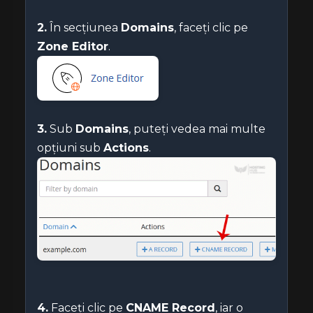
2.
În secțiunea
Domains
, faceți clic pe
Zone Editor
.
3.
Sub
Domains
, puteți vedea mai multe
opțiuni sub
Actions
.
4.
Faceți clic pe
CNAME Record
, iar o