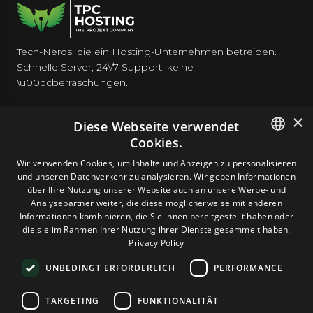
Tech-Nerds, die ein Hosting-Unternehmen betreiben.
Schnelle Server, 24\/7 Support, keine
\u00dcberraschungen.
×
Diese Webseite verwendet
Cookies.
HOSTING
ENGLISH
Wir verwenden Cookies, um Inhalte und Anzeigen zu personalisieren
und unseren Datenverkehr zu analysieren. Wir geben Informationen
GERMAN
über Ihre Nutzung unserer Website auch an unsere Werbe- und
DOMAINS & E-MAIL
Analysepartner weiter, die diese möglicherweise mit anderen
ROMANIAN
Informationen kombinieren, die Sie ihnen bereitgestellt haben oder
die sie im Rahmen Ihrer Nutzung ihrer Dienste gesammelt haben.
TOOLS & SICHERHEIT
Privacy Policy
UNBEDINGT ERFORDERLICH
PERFORMANCE
UNTERNEHMEN
TARGETING
FUNKTIONALITÄT