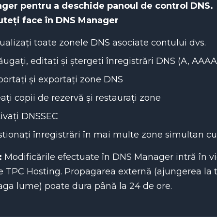
ager
pentru a deschide panoul de control DNS.
uteți face în DNS Manager
ualizați toate zonele DNS asociate contului dvs.
ugați, editați și ștergeți înregistrări DNS (A, AAA
ortați și exportați zone DNS
ați copii de rezervă și restaurați zone
tivați DNSSEC
tionați înregistrări în mai multe zone simultan cu
:
Modificările efectuate în DNS Manager intră în v
TPC Hosting. Propagarea externă (ajungerea la t
aga lume) poate dura până la 24 de ore.