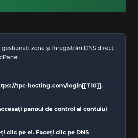
estionați zone și înregistrări DNS direct
 cPanel.
ttps://tpc-hosting.com/login[[T10]].
ccesați panoul de control al contului
i clic pe el. Faceți clic pe
DNS