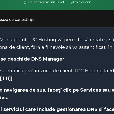
0 au considerat util (0 voturi)
1 min de citit
 baza de cunoștințe
anager-ul TPC Hosting vă permite să creați și să g
ona de client, fără a fi nevoie să vă autentificați în
se deschide DNS Manager
Autentificați-vă în zona de client TPC Hosting la
h
[[T11]]
În navigarea de sus, faceți clic pe
Services
sau a
dvs.
i serviciul care include gestionarea DNS și faceț