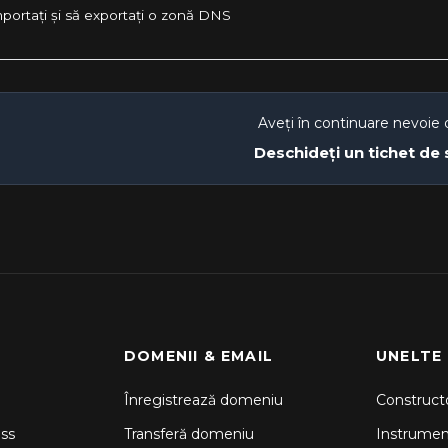
portați și să exportați o zonă DNS
Aveți în continuare nevoie 
Deschideți un tichet de
DOMENII & EMAIL
UNELTE
Înregistrează domeniu
Constructo
ss
Transferă domeniu
Instrume