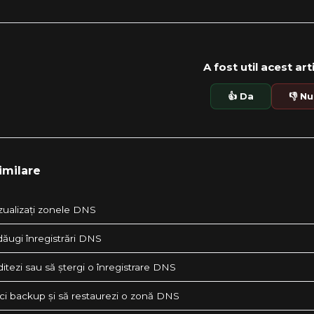
A fost util acest art
👍 Da
👎 Nu
imilare
zualizați zonele DNS
ăugi înregistrări DNS
tezi sau să ștergi o înregistrare DNS
ci backup și să restaurezi o zonă DNS