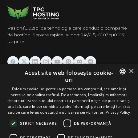
Pasiona\u021bi de tehnologie care conduc o companie
de hosting. Servere rapide, suport 24\/7, f\u0103r\u0103
surprize.
×
Acest site web folosește cookie-
GĂZDUIRE
uri
ENGLISH
Folosim cookie-uri pentru a personaliza conținutul, reclamele și
DOMENII & EMAIL
pentru a ne analiza traficul. De asemenea, împărtășim informații
GERMAN
despre utilizarea site-ului nostru cu partenerii noștri de publicitate și
analiză, care le pot combina cu alte informații pe care le-ați furnizat
UNELTE & SECURITATE
ROMANIAN
sau pe care le-au colectat din utilizarea serviciilor lor.
Privacy Policy
STRICT NECESARE
DE PERFORMANȚĂ
COMPANIE
DE TARGETARE
DE FUNCŢIONALITATE