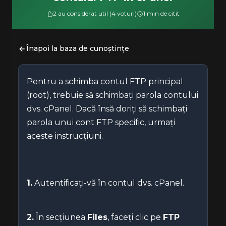
2 au considerat util (4 voturi)
1 min de citit
Înapoi la baza de cunoștințe
Pentru a schimba contul FTP principal
(root), trebuie să schimbați parola contului
dvs. cPanel. Dacă însă doriți să schimbați
parola unui cont FTP specific, urmați
aceste instrucțiuni.
1.
Autentificați-vă în contul dvs. cPanel.
2.
În secțiunea
Files
, faceți clic pe
FTP