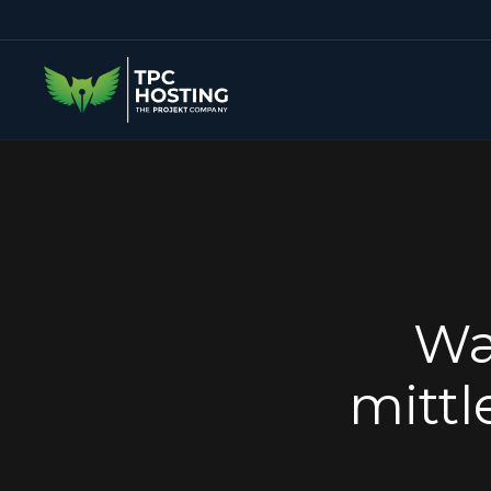
Wa
mitt