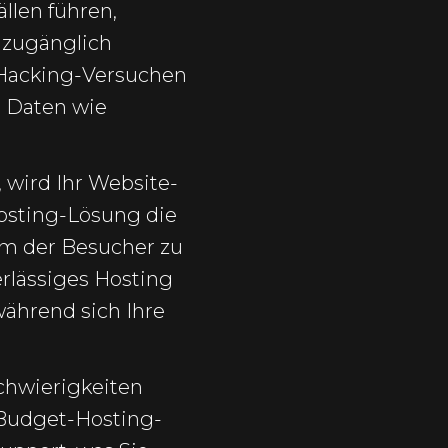
llen führen,
nzugänglich
e Hacking-Versuchen
 Daten wie
 wird Ihr Website-
Hosting-Lösung die
urm der Besucher zu
erlässiges Hosting
während sich Ihre
chwierigkeiten
 Budget-Hosting-