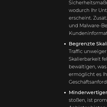
Sicherheitsmaßn
wodurch Ihr Un
erscheint. Zusä
und Malware-Be
Kundeninformat
Begrenzte Skali
Traffic unweige
Skalierbarkeit f
bewältigen, was
ermöglicht es I
Geschäftsanford
Minderwertige
stoßen, ist pro