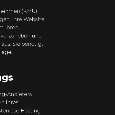
ernehmen (KMU)
igen. Ihre Website
um Ihren
rvorzuheben und
 aus. Sie benötigt
lage.
ngs
ng-Anbieters
en ihres
tenlose Hosting-