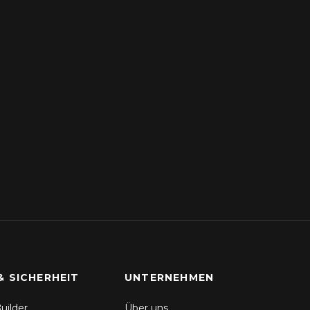
& SICHERHEIT
UNTERNEHMEN
uilder
Über uns