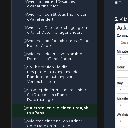
Wie man seine Website auf eine
Wie man einen MX-Eintrag in
cPanel entfernt
ein.
Website zu beschleunigen
So aktualisieren Sie die DNS-
beliebige Seite oder externe
cPanel hinzufügt
So erneuern oder neu ausstellen
Nameserver bei NetEarthOne
Domain weiterleitet
Wie man den Stil/das Theme von
Sie ein SSL-Zertifikat in cPanel
oder LogicBoxes-basierten
5.
Klic
Wie man eine Domain-
cPanel ändert
Registraren
Wie man einen CSR aus cPanel
Weiterleitung in cPanel entfernt
Wie man Dateiberechtigungen im
abruft
Wie man eine Subdomain in
cPanel-Dateimanager ändert
Premium- und Wildcard-SSL-
cPanel entfernt
Wie man die Sprache Ihres cPanel-
Zertifikate — Wann Sie sie
Wie man eine Add-on-Domain in
Kontos ändert
benötigen und wie Sie sie
cPanel entfernt
installieren
Wie man die PHP-Version Ihrer
Wie man geparkte Domains/Aliase
Domain in cPanel ändert
in cPanel entfernt
So überprüfen Sie die
Festplattennutzung und die
Bandbreitennutzung von
Verzeichnissen
So komprimieren und extrahieren
Sie Dateien im cPanel-
Dateimanager
So erstellen Sie einen Cronjob
in cPanel
Wie man einen neuen Ordner
oder Dateien im cPanel-