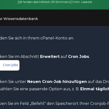
8 fanden dies hilfreich (15 Stimmen)
1 Min. Lesezeit
ur Wissensdatenbank
en Sie sich in Ihrem cPanel-Konto an.
ken Sie im Abschnitt
Erweitert
auf
Cron Jobs
.
cken Sie unter
Neuen Cron-Job hinzufügen
auf das D
ählen Sie eine passende Option aus, z. B.
Einmal täglic
en Sie im Feld „Befehl" den Speicherort Ihrer Cronjo