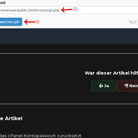
War dieser Artikel hil
👍 Ja
👎 Nei
 Artikel
as cPanel-Kontopasswort zurücksetzt