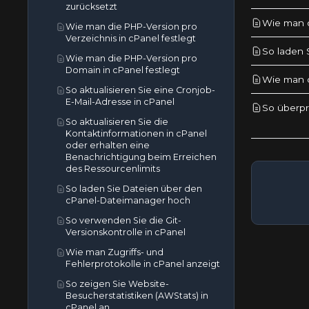
zurücksetzt
Wie man d
Wie man die PHP-Version pro
Verzeichnis in cPanel festlegt
So laden 
Wie man die PHP-Version pro
Domain in cPanel festlegt
Wie man d
So aktualisieren Sie eine Cronjob-
E-Mail-Adresse in cPanel
So überpr
So aktualisieren Sie die
Kontaktinformationen in cPanel
oder erhalten eine
Benachrichtigung beim Erreichen
des Ressourcenlimits
So laden Sie Dateien über den
cPanel-Dateimanager hoch
So verwenden Sie die Git-
Versionskontrolle in cPanel
Wie man Zugriffs- und
Fehlerprotokolle in cPanel anzeigt
So zeigen Sie Website-
Besucherstatistiken (AWStats) in
cPanel an