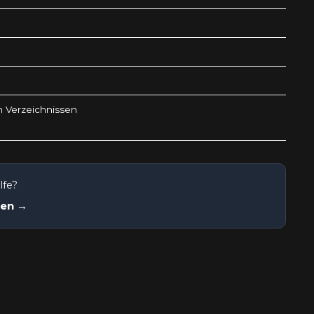
n Verzeichnissen
lfe?
nen →