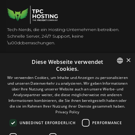
Tech-Nerds, die ein Hosting-Unternehmen betreiben.
Schnelle Server, 24\/7 Support, keine
\u00dcberraschungen.
×
Diese Webseite verwendet
Cookies.
HOSTING
ENGLISH
Wir verwenden Cookies, um Inhalte und Anzeigen zu personalisieren
und unseren Datenverkehr zu analysieren. Wir geben Informationen
GERMAN
über Ihre Nutzung unserer Website auch an unsere Werbe- und
DOMAINS & E-MAIL
Analysepartner weiter, die diese möglicherweise mit anderen
ROMANIAN
Informationen kombinieren, die Sie ihnen bereitgestellt haben oder
die sie im Rahmen Ihrer Nutzung ihrer Dienste gesammelt haben.
TOOLS & SICHERHEIT
Privacy Policy
UNBEDINGT ERFORDERLICH
PERFORMANCE
UNTERNEHMEN